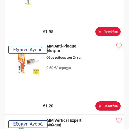
€1.95
Προσθήκη
AIM Anti-Plaque
Έξυπνη Αγορά
Μέτρια
Οδοντόβουρτσα 2τεμ.
0.60 €/ τεμάχιο
€1.20
Προσθήκη
AIM Vertical Expert
Έξυπνη Αγορά
Μαλακή