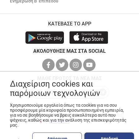
Ενημέρωση Β’ επιπέδου
ΚΑΤΕΒΑΣΕ ΤΟ APP
ΑΚΟΛΟΥΘΗΣΕ ΜΑΣ ΣΤΑ SOCIAL
ΜΑΘΕ ΠΡΩΤΟΣ ΤΑ ΝΕΑ ΜΑΣ
Διαχείριση cookies και
παρόμοιων τεχνολογιών
Χρησιμοποιούμε εργαλεία όπως τα cookies για να σου
προσφέρουμε μία κορυφαία προσωποποιημένη εμπειρία,
για να σε βοηθήσουμε να βρεις ευκολότερα αυτό που
© Copyright 2026
ANEDIK Kritikos
. All Rights Reserved
ψάχνεις, καθώς και για την ανάλυση της επισκεψιμότητάς
Made with
by
Desquared
μας.
Απόρριψη
Αποδοχή