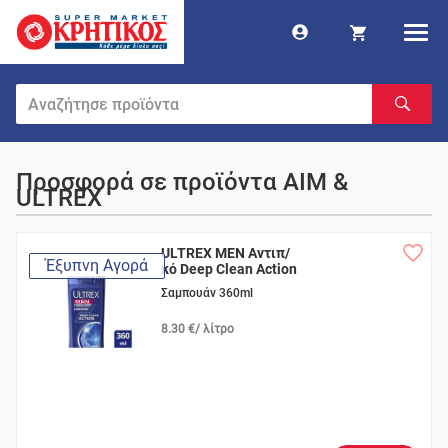
Προσφορά σε προϊόντα AIM &
ULTREX
ULTREX MEN Αντιπ/
Έξυπνη Αγορά
κό Deep Clean Action
Σαμπουάν 360ml
8.30 €/ λίτρο