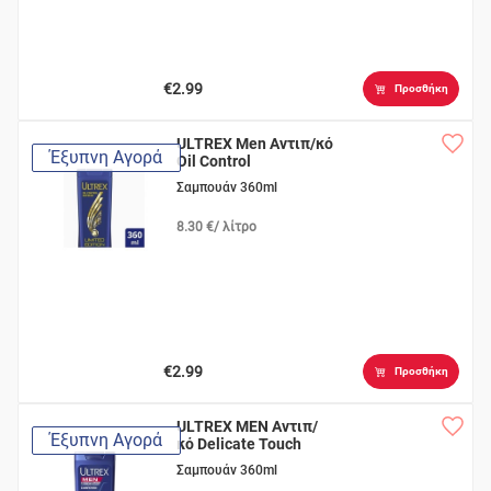
€2.99
Προσθήκη
ULTREX Men Αντιπ/κό
Έξυπνη Αγορά
Oil Control
Σαμπουάν 360ml
8.30 €/ λίτρο
€2.99
Προσθήκη
ULTREX MEN Αντιπ/
Έξυπνη Αγορά
κό Delicate Touch
Σαμπουάν 360ml