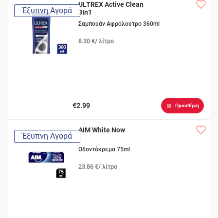
ULTREX Active Clean
Έξυπνη Αγορά
3In1
Σαμπουάν Αφρόλουτρο 360ml
8.30 €/ λίτρο
€2.99
Προσθήκη
AIM White Now
Έξυπνη Αγορά
Οδοντόκρεμα 75ml
23.86 €/ λίτρο