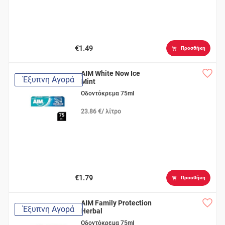
€1.49
Προσθήκη
AIM White Now Ice
Έξυπνη Αγορά
Mint
Οδοντόκρεμα 75ml
23.86 €/ λίτρο
€1.79
Προσθήκη
AIM Family Protection
Έξυπνη Αγορά
Herbal
Οδοντόκρεμα 75ml