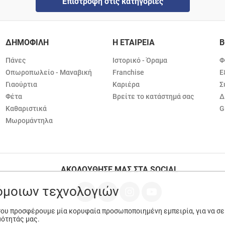
Επιστροφή στις κατηγορίες
ΔΗΜΟΦΙΛΗ
Η ΕΤΑΙΡΕΙΑ
Β
Πάνες
Ιστορικό - Όραμα
Φ
Οπωροπωλείο - Μαναβική
Franchise
Ε
Γιαούρτια
Καριέρα
Σ
Φέτα
Βρείτε το κατάστημά σας
Δ
Καθαριστικά
G
Μωρομάντηλα
ΑΚΟΛΟΥΘΗΣΕ ΜΑΣ ΣΤΑ SOCIAL
ρόμοιων τεχνολογιών
 σου προσφέρουμε μία κορυφαία προσωποποιημένη εμπειρία, για να σ
μότητάς μας.