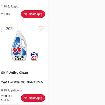
1.98 €/ λίτρο
€1.98
Προσθήκη
-20%
SKIP Active Clean
Υγρό Πλυντηρίου Ρούχων 52μεζ.
0.19 €/ μεζούρα
€10.00
Προσθήκη
€ 12.50