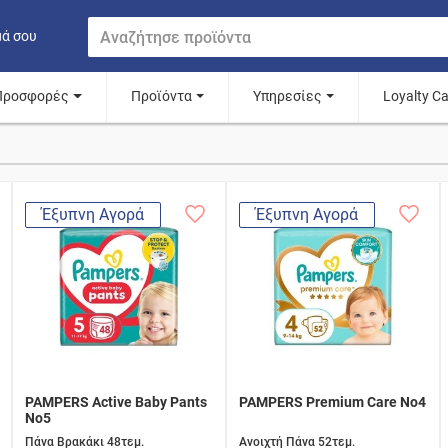
μά σου
Προσφορές
Προϊόντα
Υπηρεσίες
Loyalty C
Έξυπνη Αγορά
Έξυπνη Αγορά
PAMPERS Active Baby Pants
PAMPERS Premium Care No4
No5
Πάνα Βρακάκι 48τεμ.
Ανοιχτή Πάνα 52τεμ.