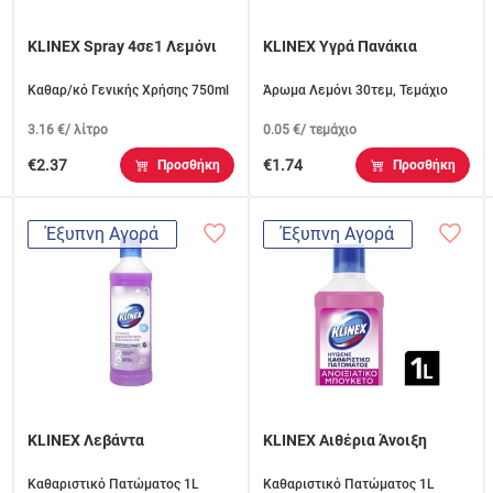
KLINEX Spray 4σε1 Λεμόνι
KLINEX Υγρά Πανάκια
Καθαρ/κό Γενικής Χρήσης 750ml
Άρωμα Λεμόνι 30τεμ, Τεμάχιο
3.16 €/ λίτρο
0.05 €/ τεμάχιο
€2.37
€1.74
Προσθήκη
Προσθήκη
Έξυπνη Αγορά
Έξυπνη Αγορά
KLINEX Λεβάντα
KLINEX Αιθέρια Άνοιξη
Καθαριστικό Πατώματος 1L
Καθαριστικό Πατώματος 1L