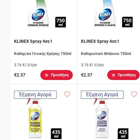
KLINEX Spray 4σε1
KLINEX Spray 4σε1
Καθαρ/κό Γενικής Χρήσης 750ml
Καθαριστικό Μπάνιου 750ml
3.16 €/ λίτρο
3.16 €/ λίτρο
€2.37
€2.37
Προσθήκη
Προσθήκη
Έξυπνη Αγορά
Έξυπνη Αγορά