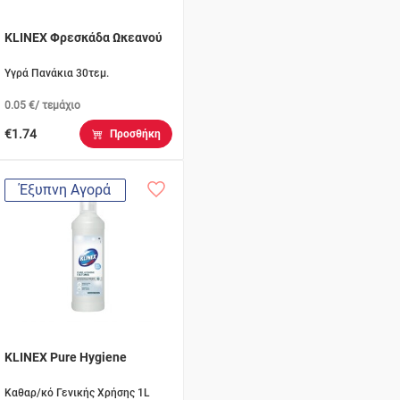
KLINEX Φρεσκάδα Ωκεανού
Υγρά Πανάκια 30τεμ.
0.05 €/ τεμάχιο
€1.74
Προσθήκη
Έξυπνη Αγορά
KLINEX Pure Hygiene
Καθαρ/κό Γενικής Χρήσης 1L