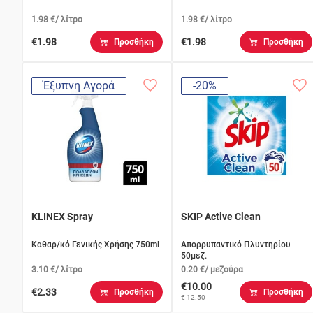
1.98 €/ λίτρο
1.98 €/ λίτρο
€1.98
€1.98
Προσθήκη
Προσθήκη
Έξυπνη Αγορά
-20%
KLINEX Spray
SKIP Active Clean
Καθαρ/κό Γενικής Χρήσης 750ml
Απορρυπαντικό Πλυντηρίου
50μεζ.
3.10 €/ λίτρο
0.20 €/ μεζούρα
€10.00
€2.33
Προσθήκη
Προσθήκη
€ 12.50