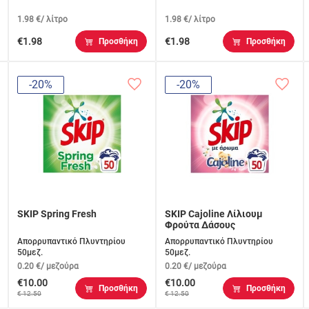
1.98 €/ λίτρο
1.98 €/ λίτρο
€1.98
€1.98
Προσθήκη
Προσθήκη
-20%
-20%
SKIP Spring Fresh
SKIP Cajoline Λίλιουμ
Φρούτα Δάσους
Απορρυπαντικό Πλυντηρίου
Απορρυπαντικό Πλυντηρίου
50μεζ.
50μεζ.
0.20 €/ μεζούρα
0.20 €/ μεζούρα
€10.00
€10.00
Προσθήκη
Προσθήκη
€ 12.50
€ 12.50