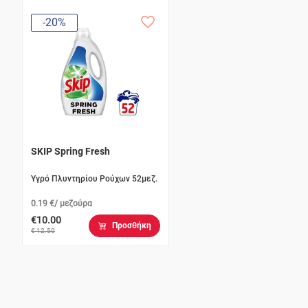
-20%
SKIP Spring Fresh
Υγρό Πλυντηρίου Ρούχων 52μεζ.
0.19 €/ μεζούρα
€10.00
Προσθήκη
€ 12.50