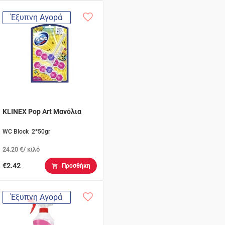
Έξυπνη Αγορά
KLINEX Pop Art Μανόλια
WC Block 2*50gr
24.20 €/ κιλό
€2.42
Προσθήκη
Έξυπνη Αγορά