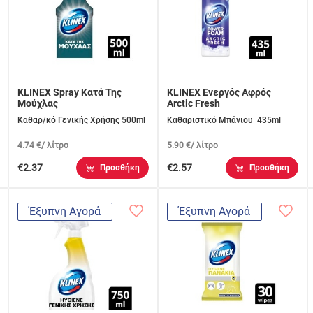
KLINEX Spray Κατά Της
KLINEX Ενεργός Αφρός
Μούχλας
Arctic Fresh
Καθαρ/κό Γενικής Χρήσης 500ml
Καθαριστικό Μπάνιου 435ml
4.74 €/ λίτρο
5.90 €/ λίτρο
€2.37
€2.57
Προσθήκη
Προσθήκη
Έξυπνη Αγορά
Έξυπνη Αγορά