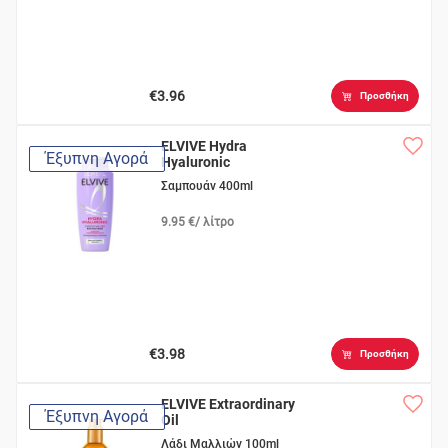
€3.96
Προσθήκη
ELVIVE Hydra
Έξυπνη Αγορά
Hyaluronic
Σαμπουάν 400ml
9.95 €/ λίτρο
€3.98
Προσθήκη
ELVIVE Extraordinary
Έξυπνη Αγορά
Oil
Λάδι Μαλλιών 100ml