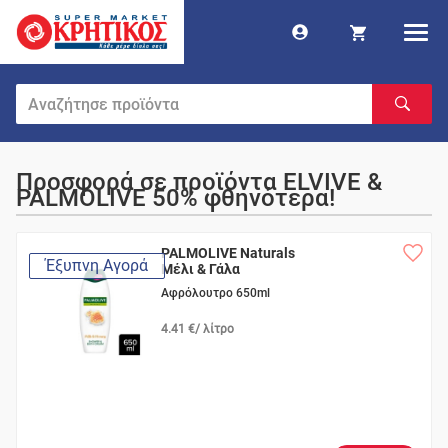
Προσφορά σε προϊόντα ELVIVE &
PALMOLIVE 50% φθηνότερα!
PALMOLIVE Naturals
Έξυπνη Αγορά
Μέλι & Γάλα
Αφρόλουτρο 650ml
4.41 €/ λίτρο