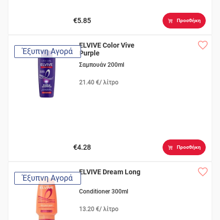
€5.85
Προσθήκη
ELVIVE Color Vive
Έξυπνη Αγορά
Purple
Σαμπουάν 200ml
21.40 €/ λίτρο
€4.28
Προσθήκη
ELVIVE Dream Long
Έξυπνη Αγορά
Conditioner 300ml
13.20 €/ λίτρο