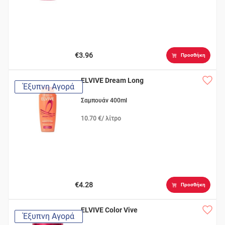
€3.96
Προσθήκη
ELVIVE Dream Long
Έξυπνη Αγορά
Σαμπουάν 400ml
10.70 €/ λίτρο
€4.28
Προσθήκη
ELVIVE Color Vive
Έξυπνη Αγορά