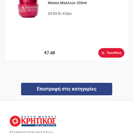
Μάσκα Μαλλιών 300ml
24.93 €/ λίτρο
€7.48
Προσθήκη
Επιστροφή στις κατηγορίες
Εξυπηρέτηση πελατών