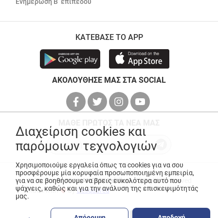
Ενημέρωση Β’ επιπέδου
ΚΑΤΕΒΑΣΕ ΤΟ APP
ΑΚΟΛΟΥΘΗΣΕ ΜΑΣ ΣΤΑ SOCIAL
ΜΑΘΕ ΠΡΩΤΟΣ ΤΑ ΝΕΑ ΜΑΣ
Διαχείριση cookies και
παρόμοιων τεχνολογιών
Χρησιμοποιούμε εργαλεία όπως τα cookies για να σου
προσφέρουμε μία κορυφαία προσωποποιημένη εμπειρία,
για να σε βοηθήσουμε να βρεις ευκολότερα αυτό που
© Copyright 2026
ANEDIK Kritikos
. All Rights Reserved
ψάχνεις, καθώς και για την ανάλυση της επισκεψιμότητάς
Made with
by
Desquared
μας.
Απόρριψη
Αποδοχή