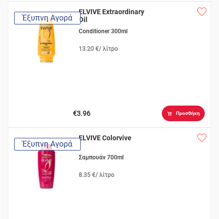
ELVIVE Extraordinary
Έξυπνη Αγορά
Oil
Conditioner 300ml
13.20 €/ λίτρο
€3.96
Προσθήκη
ELVIVE Colorvive
Έξυπνη Αγορά
Σαμπουάν 700ml
8.35 €/ λίτρο