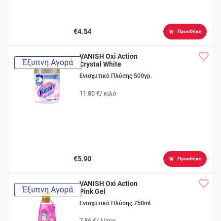
€4.54
Προσθήκη
VANISH Oxi Action
Έξυπνη Αγορά
Crystal White
Ενισχυτικό Πλύσης 500γρ.
11.80 €/ κιλό
€5.90
Προσθήκη
VANISH Oxi Action
Έξυπνη Αγορά
Pink Gel
Ενισχυτικό Πλύσης 750ml
7.86 €/ λίτρο