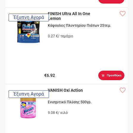
FINISH Ultra All In One
Έξυπνη Αγορά
Lemon
Κάψουλες Πλυντηρίου Πιάτων 25τεμ.
0.27 €/ τεμάχιο
€6.92
Προσθήκη
VANISH Oxi Action
Έξυπνη Αγορά
Ενισχυτικό Πλύσης 500γρ.
9.08 €/ κιλό