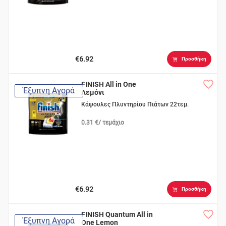
€6.92
Προσθήκη
FINISH All in One
Έξυπνη Αγορά
Λεμόνι
Κάψουλες Πλυντηρίου Πιάτων 22τεμ.
0.31 €/ τεμάχιο
€6.92
Προσθήκη
FINISH Quantum All in
Έξυπνη Αγορά
One Lemon