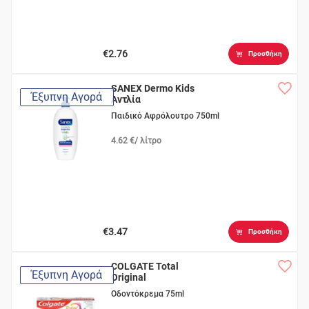
€2.76
Προσθήκη
SANEX Dermo Kids
Έξυπνη Αγορά
Αντλία
Παιδικό Αφρόλουτρο 750ml
4.62 €/ λίτρο
€3.47
Προσθήκη
COLGATE Total
Έξυπνη Αγορά
Original
Οδοντόκρεμα 75ml