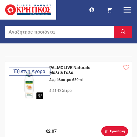
PALMOLIVE Naturals
Έξυπνη Αγορά
Μέλι & Γάλα
Αφρόλουτρο 650ml
4.41 €/ λίτρο
€2.87
Προσθήκη