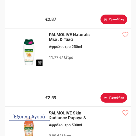
€2.87
Προσθήκη
PALMOLIVE Naturals
Μέλι & Γάλα
Αφρόλουτρο 250ml
11.77 €/ λίτρο
€2.59
Προσθήκη
PALMOLIVE Skin
Έξυπνη Αγορά
Radiance Papaya &
Peach
Αφρόλουτρο 500ml
3.90 €/ λίτρο