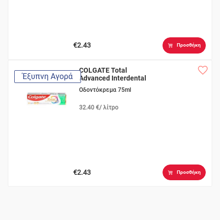
€2.43
Προσθήκη
COLGATE Total
Έξυπνη Αγορά
Advanced Interdental
Οδοντόκρεμα 75ml
32.40 €/ λίτρο
€2.43
Προσθήκη