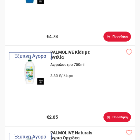
€4.78
Προσθήκη
PALMOLIVE Kids με
Έξυπνη Αγορά
Αντλία
Αφρόλουτρο 750ml
3.80 €/ λίτρο
€2.85
Προσθήκη
PALMOLIVE Naturals
Έξυπνη Αγορά
Άγρια Ορχιδέα