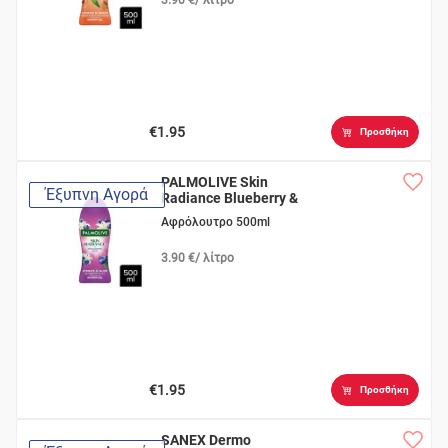
€1.95
Προσθήκη
PALMOLIVE Skin
Έξυπνη Αγορά
Radiance Blueberry &
Lily
Αφρόλουτρο 500ml
3.90 €/ λίτρο
€1.95
Προσθήκη
SANEX Dermo