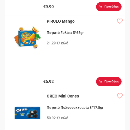
€9.90
Προσθήκη
PIRULO Mango
Παγωτό Ξυλάκι 5*65gr
21.29 €/ κιλό
€6.92
Προσθήκη
OREO Μini Cones
Παγωτό Πολυσυσκευασία 8*17.5gr
50.92 €/ κιλό