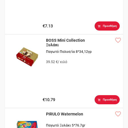
€7.13
Προσθήκη
BOSS Mini Collection
Ξυλάκι
Παγωτό Πολυσ/ία 8*34,12γρ
39.52 €/ κιλό
€10.79
Προσθήκη
PIRULO Watermelon
Παγωτό Ξυλάκι 5*76.7gr