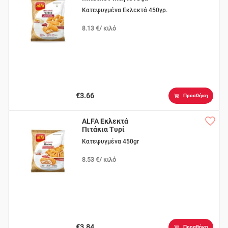
Κατεψυγμένα Εκλεκτά 450γρ.
8.13 €/ κιλό
€3.66
Προσθήκη
ALFA Εκλεκτά
Πιτάκια Τυρί
Γαλοπούλα
Κατεψυγμένα 450gr
8.53 €/ κιλό
€3.84
Προσθήκη