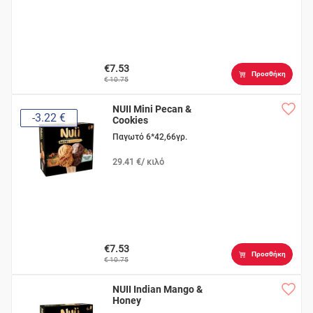
€7.53
Προσθήκη
€ 10.75
NUII Mini Pecan &
-3.22 €
Cookies
Παγωτό 6*42,66γρ.
29.41 €/ κιλό
€7.53
Προσθήκη
€ 10.75
NUII Indian Mango &
Honey