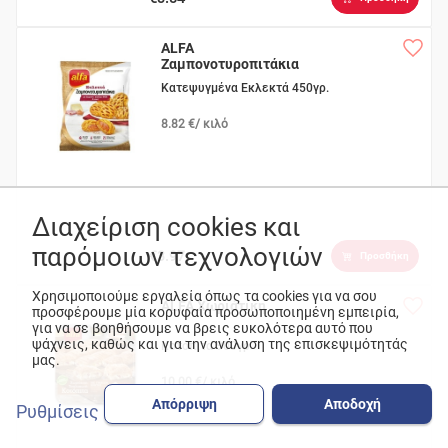
ALFA
Ζαμπονοτυροπιτάκια
Κασέρι Σως
Κατεψυγμένα Εκλεκτά 450γρ.
8.82 €/ κιλό
Διαχείριση cookies και
παρόμοιων τεχνολογιών
€3.97
Προσθήκη
Χρησιμοποιούμε εργαλεία όπως τα cookies για να σου
ALFA Χωριάτικη
προσφέρουμε μία κορυφαία προσωποποιημένη εμπειρία,
για να σε βοηθήσουμε να βρεις ευκολότερα αυτό που
ψάχνεις, καθώς και για την ανάλυση της επισκεψιμότητάς
Κοτόπιτα 900γρ
μας.
10.00 €/ κιλό
Απόρριψη
Αποδοχή
Ρυθμίσεις