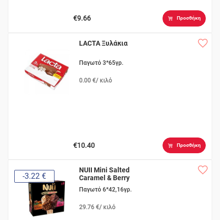
€9.66
Προσθήκη
LACTA Ξυλάκια
Παγωτό 3*65γρ.
0.00 €/ κιλό
€10.40
Προσθήκη
NUII Mini Salted
-3.22 €
Caramel & Berry
Παγωτό 6*42,16γρ.
29.76 €/ κιλό