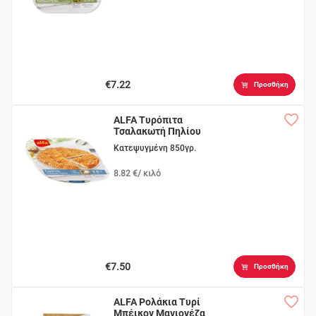
€7.22
Προσθήκη
ALFA Τυρόπιτα
Τσαλακωτή Πηλίου
Κατεψυγμένη 850γρ.
8.82 €/ κιλό
€7.50
Προσθήκη
ALFA Ρολάκια Τυρί
Μπέικον Μαγιονέζα