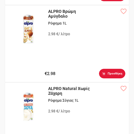
ALPRO Βρώμη
Αμύγδαλο
Ρόφημα 1L
2.98 €/ λίτρο
€2.98
Προσθήκη
ALPRO Natural Χωρίς
Ζάχαρη
Ρόφημα Σόγιας 1L
2.98 €/ λίτρο