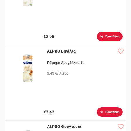
€2.98
Προσθήκη
ALPRO Βανίλια
Ρόφημα Αμυγδάλου 1L
3.43 €/ λίτρο
€3.43
Προσθήκη
ALPRO Φουντούκι