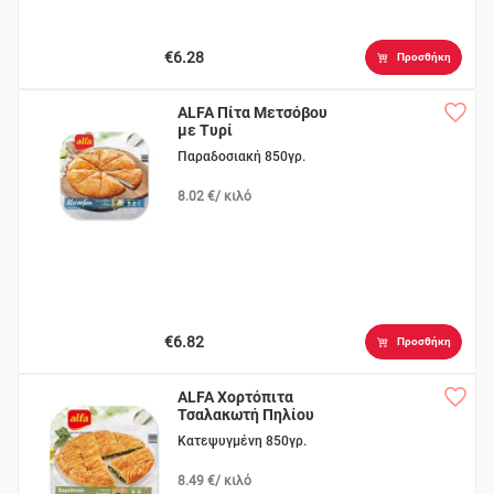
€6.28
Προσθήκη
ALFA Πίτα Μετσόβου
με Τυρί
Παραδοσιακή 850γρ.
8.02 €/ κιλό
€6.82
Προσθήκη
ALFA Χορτόπιτα
Τσαλακωτή Πηλίου
Κατεψυγμένη 850γρ.
8.49 €/ κιλό