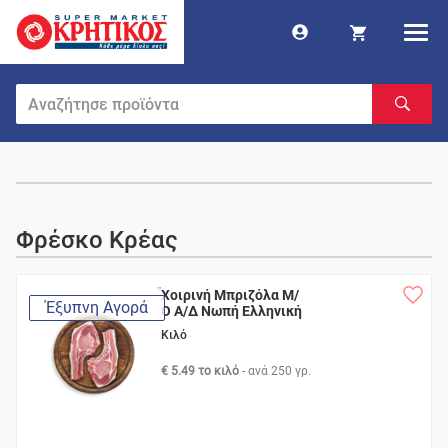
Φρέσκο Κρέας
Χοιρινή Μπριζόλα Μ/
Έξυπνη Αγορά
Ο Α/Δ Νωπή Ελληνική
Κιλό
€ 5.49 το κιλό
- ανά
250 γρ.