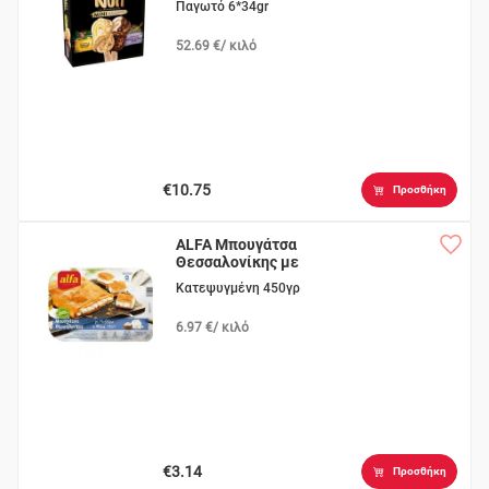
Παγωτό 6*34gr
52.69 €/ κιλό
€10.75
Προσθήκη
ALFA Μπουγάτσα
Θεσσαλονίκης με
Τυρί
Κατεψυγμένη 450γρ
6.97 €/ κιλό
€3.14
Προσθήκη