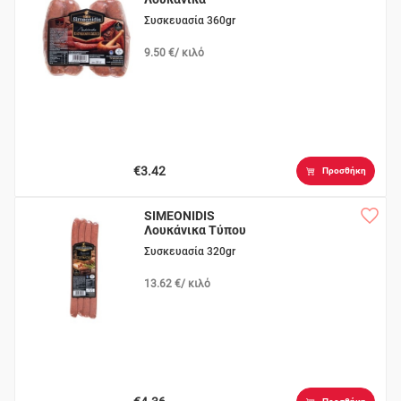
Καραμανλίδικα
Συσκευασία 360gr
9.50 €/ κιλό
€3.42
Προσθήκη
SIMEONIDIS
Λουκάνικα Τύπου
Τζουμαγιάς
Συσκευασία 320gr
13.62 €/ κιλό