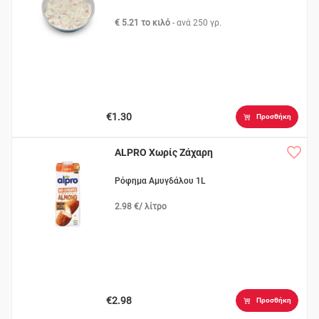
€ 5.21 το κιλό
- ανά
250 γρ.
€1.30
Προσθήκη
ALPRO Χωρίς Ζάχαρη
Ρόφημα Αμυγδάλου 1L
2.98 €/ λίτρο
€2.98
Προσθήκη