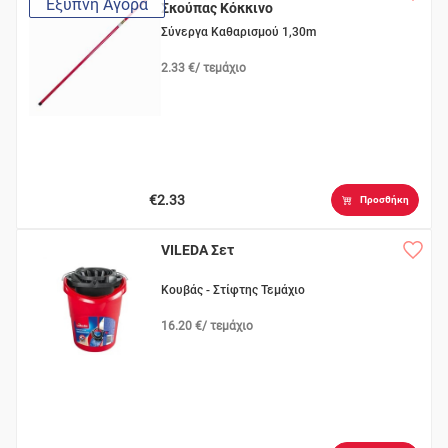
Έξυπνη Αγορά
Σκούπας Κόκκινο
Σύνεργα Καθαρισμού 1,30m
2.33 €/ τεμάχιο
€2.33
Προσθήκη
VILEDA Σετ
Κουβάς - Στίφτης Τεμάχιο
16.20 €/ τεμάχιο