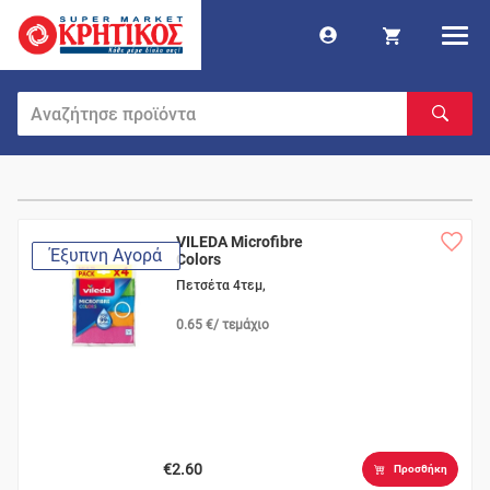
VILEDA Microfibre
Έξυπνη Αγορά
Colors
Πετσέτα 4τεμ,
0.65 €/ τεμάχιο
€2.60
Προσθήκη