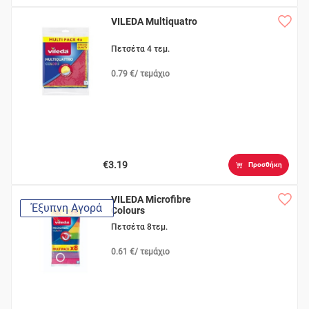
VILEDA Multiquatro
Πετσέτα 4 τεμ.
0.79 €/ τεμάχιο
€3.19
Προσθήκη
VILEDA Microfibre
Έξυπνη Αγορά
Colours
Πετσέτα 8τεμ.
0.61 €/ τεμάχιο