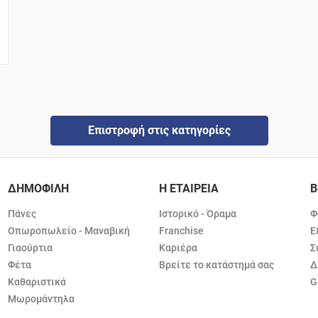
Επιστροφή στις κατηγορίες
ΔΗΜΟΦΙΛΗ
Η ΕΤΑΙΡΕΙΑ
Β
Πάνες
Ιστορικό - Όραμα
Φ
Οπωροπωλείο - Μαναβική
Franchise
Ε
Γιαούρτια
Καριέρα
Σ
Φέτα
Βρείτε το κατάστημά σας
Δ
Καθαριστικά
G
Μωρομάντηλα