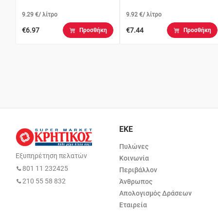
9.29 €/ λίτρο
9.92 €/ λίτρο
€6.97
€7.44
Προσθήκη
Προσθήκη
ΕΚΕ
Πυλώνες
Εξυπηρέτηση πελατών
Κοινωνία
801 11 232425
Περιβάλλον
210 55 58 832
Άνθρωπος
Απολογισμός Δράσεων
Εταιρεία