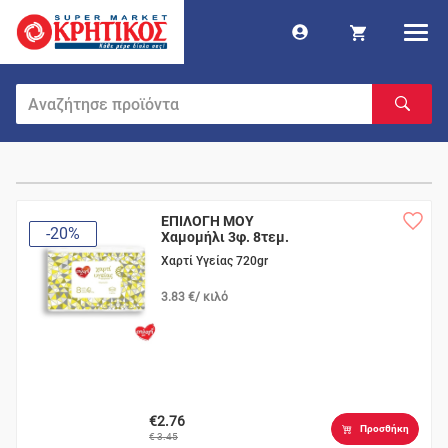
ΕΠΙΛΟΓΗ ΜΟΥ
-20%
Χαμομήλι 3φ. 8τεμ.
Χαρτί Υγείας 720gr
3.83 €/ κιλό
€2.76
Προσθήκη
€ 3.45