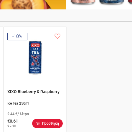
-10%
XIXO Blueberry & Raspberry
Ice Tea 250ml
2.44 €/ λίτρο
€0.61
Προσθήκη
€ 0.68