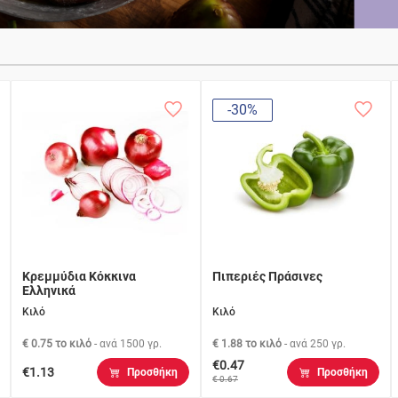
-30%
Κρεμμύδια Κόκκινα
Πιπεριές Πράσινες
Ελληνικά
Κιλό
Κιλό
€ 0.75 το κιλό
- ανά
1500 γρ.
€ 1.88 το κιλό
- ανά
250 γρ.
€0.47
€1.13
Προσθήκη
Προσθήκη
€ 0.67