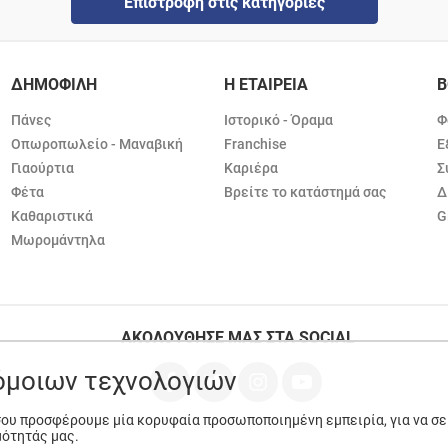
Επιστροφή στις κατηγορίες
ΔΗΜΟΦΙΛΗ
Η ΕΤΑΙΡΕΙΑ
Β
Πάνες
Ιστορικό - Όραμα
Φ
Οπωροπωλείο - Μαναβική
Franchise
Ε
Γιαούρτια
Καριέρα
Σ
Φέτα
Βρείτε το κατάστημά σας
Δ
Καθαριστικά
G
Μωρομάντηλα
ΑΚΟΛΟΥΘΗΣΕ ΜΑΣ ΣΤΑ SOCIAL
ρόμοιων τεχνολογιών
 σου προσφέρουμε μία κορυφαία προσωποποιημένη εμπειρία, για να σ
μότητάς μας.