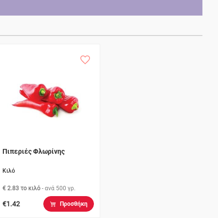
Πιπεριές Φλωρίνης
Κιλό
€ 2.83 το κιλό
- ανά
500 γρ.
€1.42
Προσθήκη