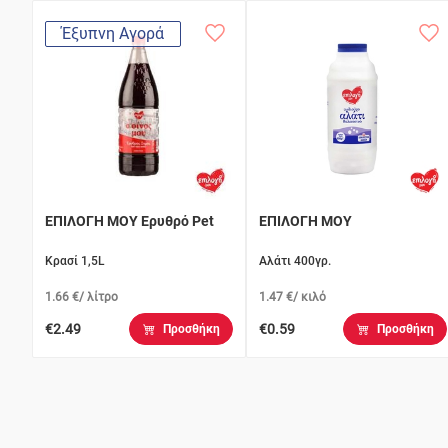
Έξυπνη Αγορά
ΕΠΙΛΟΓΗ ΜΟΥ Ερυθρό Pet
ΕΠΙΛΟΓΗ ΜΟΥ
Κρασί 1,5L
Αλάτι 400γρ.
1.66 €/ λίτρο
1.47 €/ κιλό
€2.49
€0.59
Προσθήκη
Προσθήκη