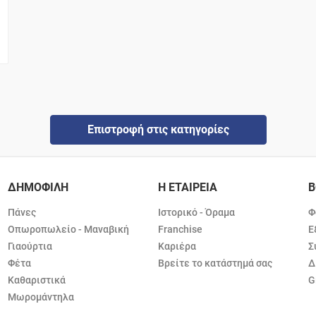
Επιστροφή στις κατηγορίες
ΔΗΜΟΦΙΛΗ
Η ΕΤΑΙΡΕΙΑ
Β
Πάνες
Ιστορικό - Όραμα
Φ
Οπωροπωλείο - Μαναβική
Franchise
Ε
Γιαούρτια
Καριέρα
Σ
Φέτα
Βρείτε το κατάστημά σας
Δ
Καθαριστικά
G
Μωρομάντηλα