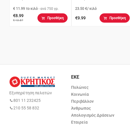
€ 11.99 το κιλό
- ανά
750 γρ.
23.50 €/ κιλό
€8.99
€9.99
Προσθήκη
Προσθήκη
€ 13.87
ΕΚΕ
Πυλώνες
Εξυπηρέτηση πελατών
Κοινωνία
801 11 232425
Περιβάλλον
210 55 58 832
Άνθρωπος
Απολογισμός Δράσεων
Εταιρεία