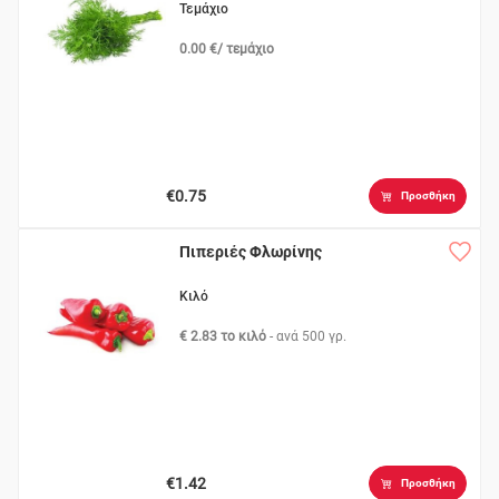
Τεμάχιο
0.00 €/ τεμάχιο
€0.75
Προσθήκη
Πιπεριές Φλωρίνης
Κιλό
€ 2.83 το κιλό
- ανά
500 γρ.
€1.42
Προσθήκη