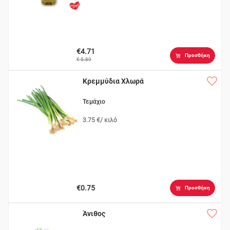
€4.71
Προσθήκη
€ 5.89
Κρεμμύδια Χλωρά
Τεμάχιο
3.75 €/ κιλό
€0.75
Προσθήκη
Άνιθος