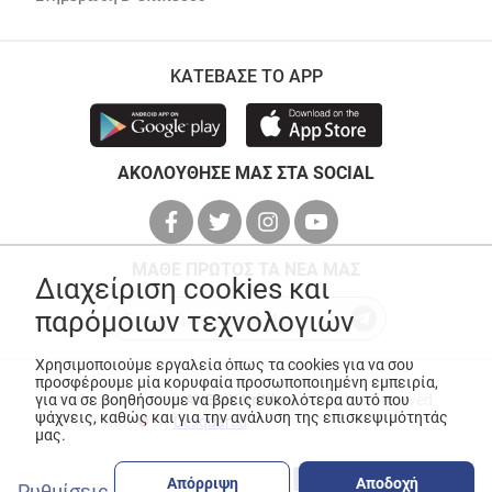
ΚΑΤΕΒΑΣΕ ΤΟ APP
ΑΚΟΛΟΥΘΗΣΕ ΜΑΣ ΣΤΑ SOCIAL
ΜΑΘΕ ΠΡΩΤΟΣ ΤΑ ΝΕΑ ΜΑΣ
Διαχείριση cookies και
παρόμοιων τεχνολογιών
Χρησιμοποιούμε εργαλεία όπως τα cookies για να σου
προσφέρουμε μία κορυφαία προσωποποιημένη εμπειρία,
για να σε βοηθήσουμε να βρεις ευκολότερα αυτό που
© Copyright 2026
ANEDIK Kritikos
. All Rights Reserved
ψάχνεις, καθώς και για την ανάλυση της επισκεψιμότητάς
Made with
by
Desquared
μας.
Απόρριψη
Αποδοχή
Ρυθμίσεις