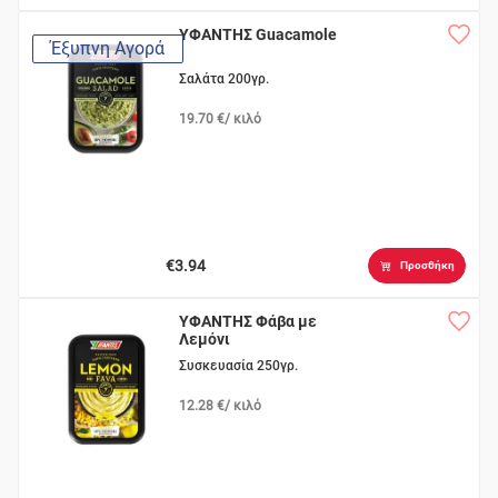
ΥΦΑΝΤΗΣ Guacamole
Έξυπνη Αγορά
Σαλάτα 200γρ.
19.70 €/ κιλό
€3.94
Προσθήκη
ΥΦΑΝΤΗΣ Φάβα με
Λεμόνι
Συσκευασία 250γρ.
12.28 €/ κιλό