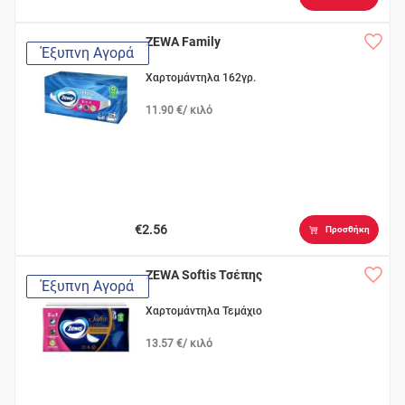
ZEWA Family
Έξυπνη Αγορά
Χαρτομάντηλα 162γρ.
11.90 €/ κιλό
€2.56
Προσθήκη
ZEWA Softis Τσέπης
Έξυπνη Αγορά
Χαρτομάντηλα Τεμάχιο
13.57 €/ κιλό