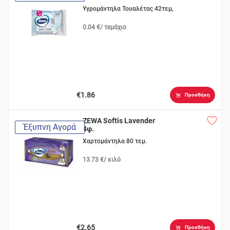
Υγρομάντηλα Τουαλέτας 42τεμ,
0.04 €/ τεμάχιο
€1.86
Προσθήκη
ZEWA Softis Lavender
Έξυπνη Αγορά
4φ.
Χαρτομάντηλα 80 τεμ.
13.73 €/ κιλό
€2.65
Προσθήκη