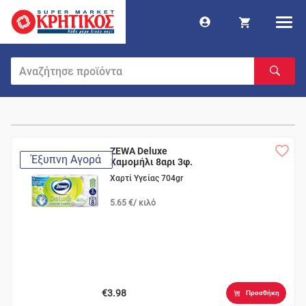
ZEWA Deluxe
Έξυπνη Αγορά
Χαμομήλι 8αρι 3φ.
Χαρτί Υγείας 704gr
5.65 €/ κιλό
€3.98
Προσθήκη