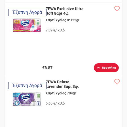
ZEWA Exclusive Ultra
Έξυπνη Αγορά
Soft 8αρι 4φ.
Χαρτί Υγείας 8*122gr
7.39 €/ κιλό
€6.57
Προσθήκη
ZEWA Deluxe
Έξυπνη Αγορά
Lavender 8αρι 3φ.
Χαρτί Υγείας 704gr
5.65 €/ κιλό