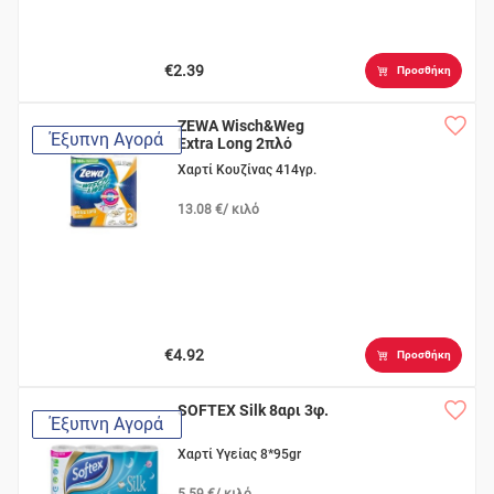
€2.39
Προσθήκη
ZEWA Wisch&Weg
Έξυπνη Αγορά
Extra Long 2πλό
Χαρτί Κουζίνας 414γρ.
13.08 €/ κιλό
€4.92
Προσθήκη
SOFTEX Silk 8αρι 3φ.
Έξυπνη Αγορά
Χαρτί Υγείας 8*95gr
5.59 €/ κιλό