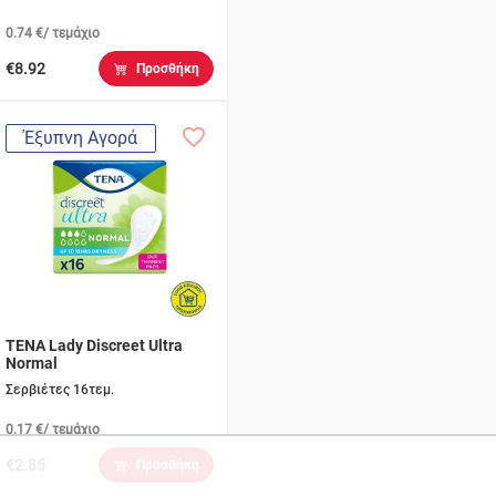
0.74 €/ τεμάχιο
€8.92
Προσθήκη
Έξυπνη Αγορά
TENA Lady Discreet Ultra
Normal
Σερβιέτες 16τεμ.
0.17 €/ τεμάχιο
€2.85
Προσθήκη