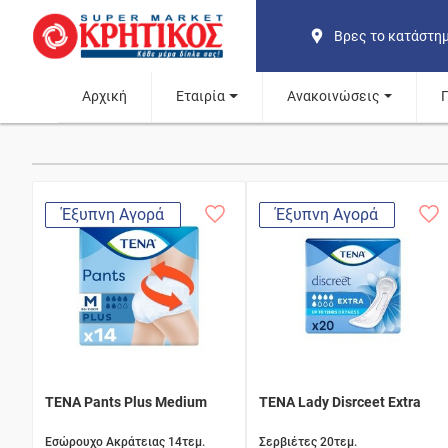
Βρες το κατάστη
Αρχική
Εταιρία
Ανακοινώσεις
Έξυπνη Αγορά
Έξυπνη Αγορά
TENA Pants Plus Medium
TENA Lady Disrceet Extra
Εσώρουχο Ακράτειας 14τεμ.
Σερβιέτες 20τεμ.