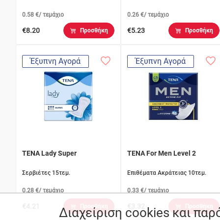
0.58 €/ τεμάχιο
0.26 €/ τεμάχιο
€8.20
€5.23
Προσθήκη
Προσθήκη
Έξυπνη Αγορά
Έξυπνη Αγορά
TENA Lady Super
TENA For Men Level 2
Σερβιέτες 15τεμ.
Επιθέματα Ακράτειας 10τεμ.
0.28 €/ τεμάχιο
0.33 €/ τεμάχιο
€4.21
€3.32
Προσθήκη
Προσθήκη
Διαχείριση cookies και πα