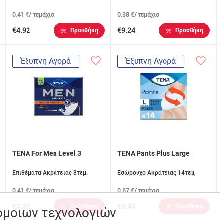
0.41 €/ τεμάχιο
0.38 €/ τεμάχιο
€4.92
€9.24
Προσθήκη
Προσθήκη
Έξυπνη Αγορά
Έξυπνη Αγορά
TENA For Men Level 3
TENA Pants Plus Large
Επιθέματα Ακράτειας 8τεμ.
Εσώρουχο Ακράτειας 14τεμ,
0.41 €/ τεμάχιο
0.67 €/ τεμάχιο
€3.32
€9.43
Προσθήκη
Προσθήκη
ρόμοιων τεχνολογιών