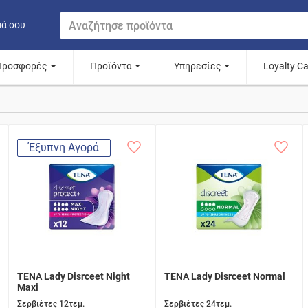
μά σου
Προσφορές
Προϊόντα
Υπηρεσίες
Loyalty C
Έξυπνη Αγορά
TENA Lady Disrceet Night
TENA Lady Disrceet Normal
Maxi
Σερβιέτες 12τεμ.
Σερβιέτες 24τεμ.