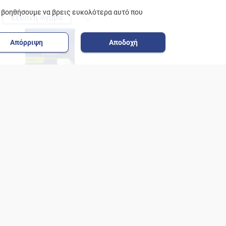
ε βοηθήσουμε να βρεις ευκολότερα αυτό που
Έξυπνη Αγορά
Απόρριψη
Αποδοχή
TENA Pants Men Plus Large
Εσώρουχο Ακράτειας 8τεμ.
0.82 €/ τεμάχιο
€6.62
Προσθήκη
Έξυπνη Αγορά