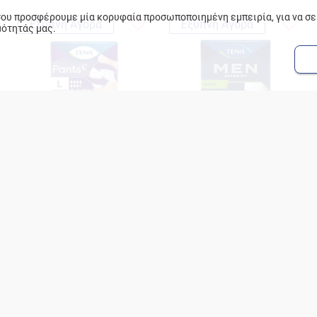
 σου προσφέρουμε μία κορυφαία προσωποποιημένη εμπειρία, για να σ
Έξυπνη Αγορά
Έξυπνη Αγορά
μότητάς μας.
TENA Pants Plus Night Large
TENA Pants Men Plus
Medium
Προστατευτικά Εσώρουχα
Εσώρουχο Ακράτειας 9τεμ.
Ακράτει 12τεμ.
0.87 €/ τεμάχιο
0.73 €/ τεμάχιο
€10.47
€6.62
Προσθήκη
Προσθήκη
Έξυπνη Αγορά
Έξυπνη Αγορά