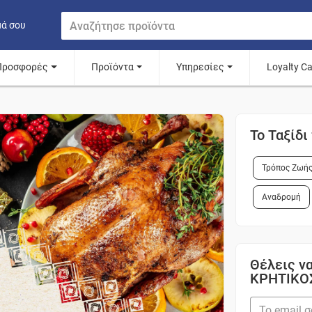
μά σου
Προσφορές
Προϊόντα
Υπηρεσίες
Loyalty C
Το Ταξίδ
Τρόπος Ζωή
Αναδρομή
Θέλεις να
ΚΡΗΤΙΚΟ