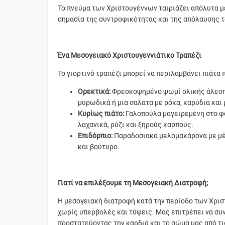
Το πνεύμα των Χριστουγέννων ταιριάζει απόλυτα μ
σημασία της συντροφικότητας και της απόλαυσης τ
Ένα Μεσογειακό Χριστουγεννιάτικο Τραπέζι
Το γιορτινό τραπέζι μπορεί να περιλαμβάνει πιάτα 
Ορεκτικά:
Φρεσκοψημένο ψωμί ολικής άλεσης
μυρωδικά ή μια σαλάτα με ρόκα, καρύδια και 
Κυρίως πιάτο:
Γαλοπούλα μαγειρεμένη στο φο
λαχανικά, ρύζι και ξηρούς καρπούς.
Επιδόρπιο:
Παραδοσιακά μελομακάρονα με μέλι
και βούτυρο.
Γιατί να επιλέξουμε τη Μεσογειακή Διατροφή;
Η μεσογειακή διατροφή κατά την περίοδο των Χρισ
χωρίς υπερβολές και τύψεις. Μας επιτρέπει να συ
προστατεύοντας την καρδιά και το σώμα μας από τ