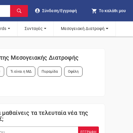
Σύνδεση/Εγγραφή
Το καλάθι μου
ards
Συνταγές
Μεσογειακή Διατροφή
ι της Μεσογειακής Διατροφής
ς
Τι είναι η ΜΔ
Πυραμίδα
Οφέλη
 μαθαίνεις τα τελευταία νέα της
Σ;