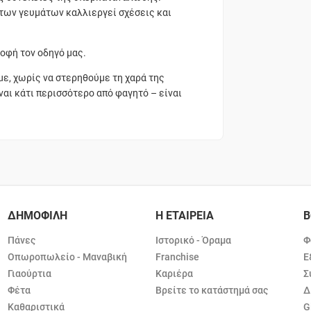
των γευμάτων καλλιεργεί σχέσεις και
ροφή τον οδηγό μας.
με, χωρίς να στερηθούμε τη χαρά της
ναι κάτι περισσότερο από φαγητό – είναι
ΔΗΜΟΦΙΛΗ
Η ΕΤΑΙΡΕΙΑ
Β
Πάνες
Ιστορικό - Όραμα
Φ
Οπωροπωλείο - Μαναβική
Franchise
Ε
Γιαούρτια
Καριέρα
Σ
Φέτα
Βρείτε το κατάστημά σας
Δ
Καθαριστικά
G