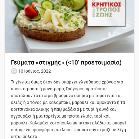
Γεύματα «στιγμής» (<10’ προετοιμασία)
10 Ιούνιος, 2022
Τι γίνεται όμως όταν δεν υπάρχει ελεύθερος χρόνος για
προετοιμασία ή μαγείρεμα; Γρήγορες προτάσεις
αποτελούν τα έτοιμα βρασμένα όσπρια με τοματίνια και
ελιές ή ο τόνος με καλαμπόκι, μαρούλι και αβοκάντο ή τα
κριτσινάκια ολικής ή παξιμαδάκια με τυρί ή αυγό και
αγγουράκι ή μια τορτίγια με πάστα ελιάς, τυρί και
μαρούλι. Καλαμάκι κοτόπουλο με πιτάκι αλάδωτο, μπορεί
επίσης να προσφέρει μια λύση, φυσικά πάντα μαζί με λίγη
έστω σαλάτα