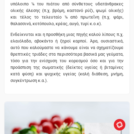
υπόλοιπο ¼ του πιάτου από σύνθετους υδατάνθρακες
ολικής άλεσης (π.χ. βρόμη, καστανό ρύζι, ψωμί ολικής)
και τέλος το τελευταίο ¼ από πρωτεΐνη (π.χ. ψάρι,
θαλασσινά, κοτόπουλο, κρέας, αυγό, τυρί κ.ο.κ).
Ενδείκνυται και η προσθήκη μιας πηγής καλού λίπους π.χ.
ελαιόλαδο, αβοκάντο ή ξηροί καρποί. Άρα, ουσιαστικά,
αυτό που καλούμαστε να κάνουμε είναι να σχηματίζουμε
θρεπτικές τριάδες στα περισσότερα βασικά μας γεύματα,
τόσο για την ενίσχυση του κορεσμού όσο και για την
προάσπιση της σωματικής (δείκτες υγείας ή βιταμίνες
κατά φύση) και ψυχικής υγείας (καλή διάθεση, μνήμη,
συγκέντρωση κ.α.).