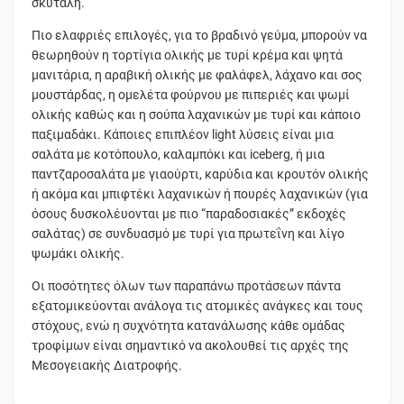
σκυτάλη.
Πιο ελαφριές επιλογές, για το βραδινό γεύμα, μπορούν να
θεωρηθούν η τορτίγια ολικής με τυρί κρέμα και ψητά
μανιτάρια, η αραβική ολικής με φαλάφελ, λάχανο και σος
μουστάρδας, η ομελέτα φούρνου με πιπεριές και ψωμί
ολικής καθώς και η σούπα λαχανικών με τυρί και κάποιο
παξιμαδάκι. Κάποιες επιπλέον light λύσεις είναι μια
σαλάτα με κοτόπουλο, καλαμπόκι και iceberg, ή μια
παντζαροσαλάτα με γιαούρτι, καρύδια και κρουτόν ολικής
ή ακόμα και μπιφτέκι λαχανικών ή πουρές λαχανικών (για
όσους δυσκολέυονται με πιο “παραδοσιακές” εκδοχές
σαλάτας) σε συνδυασμό με τυρί για πρωτεΐνη και λίγο
ψωμάκι ολικής.
Οι ποσότητες όλων των παραπάνω προτάσεων πάντα
εξατομικεύονται ανάλογα τις ατομικές ανάγκες και τους
στόχους, ενώ η συχνότητα κατανάλωσης κάθε ομάδας
τροφίμων είναι σημαντικό να ακολουθεί τις αρχές της
Μεσογειακής Διατροφής.