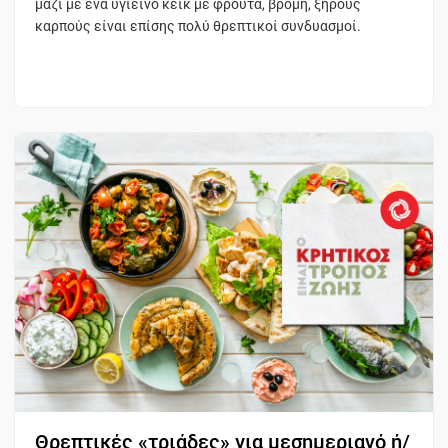
μαζί με ένα υγιεινό κέικ με φρούτα, βρόμη, ξηρούς
καρπούς είναι επίσης πολύ θρεπτικοί συνδυασμοί.
Θρεπτικές «τριάδες» για μεσημεριανό ή/