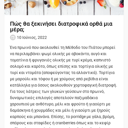
Πώς θα ξεκινήσει διατροφικά ορθά μια
μέρα;
10 Ιούνιος, 2022
Ένα πρωινό που ακολουθεί τη Μέθοδο του Πιάτου μπορεί
να περιλαμβάνει ψωμί ολικής με αβοκάντο, αυγό και
τοματίνια ή φρυγανιές ολικής με τυρί κρέμα, καπνιστό
σολομό και καρότο, όπως επίσης και τορτίγια ολικής με
τυρί και ντομάτα (αποφεύγοντας τα αλλαντικά). Τορτίγια
με μαρούλι και τόφου ή με χούμους από ρεβίθια είναι
κατάλληλα για όσους ακολουθούν χορτοφαγική διατροφή.
Για τους λάτρεις των γλυκών γεύσεων στο πρωινό,
δυναμωτικές επιλογές αποτελούν παξιμαδάκια
χαρουπιού με ανθότυρο, μέλι και φρούτο ή γιαούρτι με
δαμάσκηνα ή χουρμάδες και μέλι ή γιαούρτι με ξηρούς
καρπούς και μπανάνα. Επίσης, το porridge με γάλα, βρόμη,
σπόρους και σταφίδες ή cranberries όπως και το κεφίρ