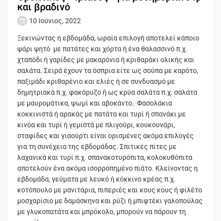
και βραδινό
10 Ιούνιος, 2022
Ξεκινώντας η εβδομάδα, ωραία επιλογή αποτελεί κάποιο
ψάρι ψητό με πατάτες και χόρτα ή ένα θαλασσινό π.χ.
χταπόδι ή γαρίδες με μακαρόνια ή κριθαράκι ολικής και
σαλάτα. Σειρά έχουν τα όσπρια είτε ως σούπα με καρότο,
παξιμάδι κριθαρένιο και ελιές ή σε συνδυασμό με
δημητριακά π.χ. φακόρυζο ή ως κρύα σαλάτα π.χ. σαλάτα
με μαυρομάτικα, ψωμί και αβοκάντο. Φασολάκια
κοκκινιστά ή αρακάς με πατάτα και τυρί ή σπανάκι με
κινόα και τυρί ή γεμιστά με πλιγούρι, κουκουνάρι,
σταφίδες και γιαούρτι είναι ορισμένες ακόμα επιλογές
για τη συνέχεια της εβδομάδας. Σπιτικές πίτες με
λαχανικά και τυρί π.χ. σπανακοτυρόπιτα, κολοκυθόπιτα
αποτελούν ένα ακόμα ισορροπημένο πιάτο. Κλείνοντας η
εβδομάδα, γεύματα με λευκό ή κόκκινο κρέας π.χ.
κοτόπουλο με μανιτάρια, πιπεριές και κους κους ή φιλέτο
μοσχαρίσιο με δαμάσκηνα και ρύζι ή μπιφτέκι γαλοπούλας
με γλυκοπατάτα και μπρόκολο, μπορούν να πάρουν τη