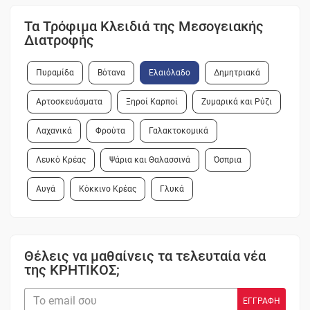
Τα Τρόφιμα Κλειδιά της Μεσογειακής
Διατροφής
Πυραμίδα
Βότανα
Ελαιόλαδο
Δημητριακά
Αρτοσκευάσματα
Ξηροί Καρποί
Ζυμαρικά και Ρύζι
Λαχανικά
Φρούτα
Γαλακτοκομικά
Λευκό Κρέας
Ψάρια και Θαλασσινά
Όσπρια
Αυγά
Κόκκινο Κρέας
Γλυκά
Θέλεις να μαθαίνεις τα τελευταία νέα
της ΚΡΗΤΙΚΟΣ;