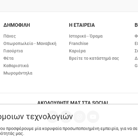
ΔΗΜΟΦΙΛΗ
Η ΕΤΑΙΡΕΙΑ
Β
Πάνες
Ιστορικό - Όραμα
Φ
Οπωροπωλείο - Μαναβική
Franchise
Ε
Γιαούρτια
Καριέρα
Σ
Φέτα
Βρείτε το κατάστημά σας
Δ
Καθαριστικά
G
Μωρομάντηλα
ΑΚΟΛΟΥΘΗΣΕ ΜΑΣ ΣΤΑ SOCIAL
ρόμοιων τεχνολογιών
 σου προσφέρουμε μία κορυφαία προσωποποιημένη εμπειρία, για να σ
μότητάς μας.