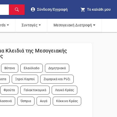
Σύνδεση/Εγγραφή
Το καλάθι μου
ards
Συνταγές
Μεσογειακή Διατροφή
μα Κλειδιά της Μεσογειακής
ής
Βότανα
Ελαιόλαδο
Δημητριακά
ματα
Ξηροί Καρποί
Ζυμαρικά και Ρύζι
Φρούτα
Γαλακτοκομικά
Λευκό Κρέας
αλασσινά
Όσπρια
Αυγά
Κόκκινο Κρέας