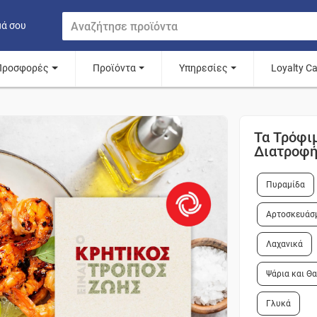
μά σου
Προσφορές
Προϊόντα
Υπηρεσίες
Loyalty C
Τα Τρόφι
Διατροφ
Πυραμίδα
Αρτοσκευάσ
Λαχανικά
Ψάρια και Θ
Γλυκά