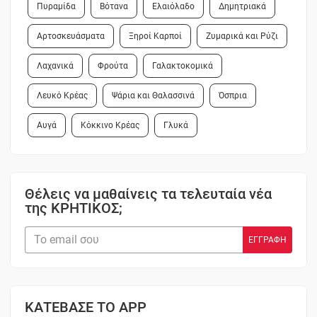
Πυραμίδα
Βότανα
Ελαιόλαδο
Δημητριακά
Αρτοσκευάσματα
Ξηροί Καρποί
Ζυμαρικά και Ρύζι
Λαχανικά
Φρούτα
Γαλακτοκομικά
Λευκό Κρέας
Ψάρια και Θαλασσινά
Όσπρια
Αυγά
Κόκκινο Κρέας
Γλυκά
Θέλεις να μαθαίνεις τα τελευταία νέα
της ΚΡΗΤΙΚΟΣ;
ΚΑΤΕΒΑΣΕ ΤΟ APP