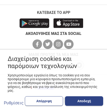
ΚΑΤΕΒΑΣΕ ΤΟ APP
ΑΚΟΛΟΥΘΗΣΕ ΜΑΣ ΣΤΑ SOCIAL
ΜΑΘΕ ΠΡΩΤΟΣ ΤΑ ΝΕΑ ΜΑΣ
Διαχείριση cookies και
παρόμοιων τεχνολογιών
Χρησιμοποιούμε εργαλεία όπως τα cookies για να σου
προσφέρουμε μία κορυφαία προσωποποιημένη εμπειρία,
© Copyright 2026
ANEDIK Kritikos
. All Rights Reserved
για να σε βοηθήσουμε να βρεις ευκολότερα αυτό που
ψάχνεις, καθώς και για την ανάλυση της επισκεψιμότητάς
Made with
by
Desquared
μας.
Απόρριψη
Αποδοχή
Ρυθμίσεις