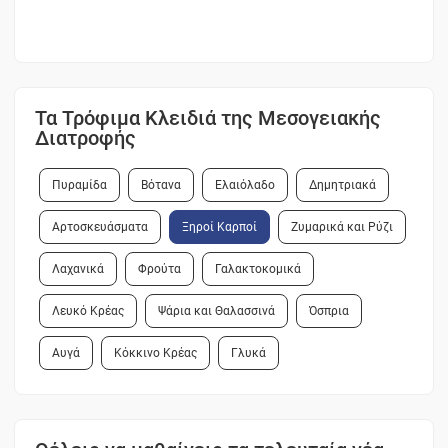
Τα Τρόφιμα Κλειδιά της Μεσογειακής
Διατροφής
Πυραμίδα
Βότανα
Ελαιόλαδο
Δημητριακά
Αρτοσκευάσματα
Ξηροί Καρποί
Ζυμαρικά και Ρύζι
Λαχανικά
Φρούτα
Γαλακτοκομικά
Λευκό Κρέας
Ψάρια και Θαλασσινά
Όσπρια
Αυγά
Κόκκινο Κρέας
Γλυκά