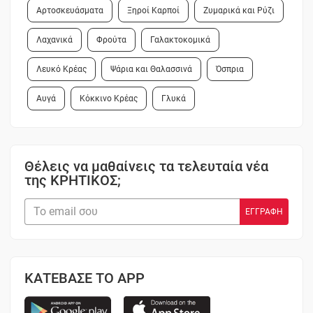
Αρτοσκευάσματα
Ξηροί Καρποί
Ζυμαρικά και Ρύζι
Λαχανικά
Φρούτα
Γαλακτοκομικά
Λευκό Κρέας
Ψάρια και Θαλασσινά
Όσπρια
Αυγά
Κόκκινο Κρέας
Γλυκά
Θέλεις να μαθαίνεις τα τελευταία νέα
της ΚΡΗΤΙΚΟΣ;
ΚΑΤΕΒΑΣΕ ΤΟ APP