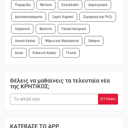
Πυραμίδα
Βότανα
Ελαιόλαδο
Δημητριακά
Αρτοσκευάσματα
Ξηροί Καρποί
Ζυμαρικά και Ρύζι
Λαχανικά
Φρούτα
Γαλακτοκομικά
Λευκό Κρέας
Ψάρια και Θαλασσινά
Όσπρια
Αυγά
Κόκκινο Κρέας
Γλυκά
Θέλεις να μαθαίνεις τα τελευταία νέα
της ΚΡΗΤΙΚΟΣ;
ΚΑΤΕΒΑΣΕ ΤΟ APP