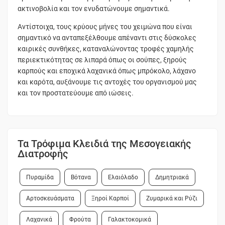
ακτινοβολία και τον ενυδατώνουμε σημαντικά.
Αντίστοιχα, τους κρύους μήνες του χειμώνα που είναι
σημαντικό να ανταπεξέλθουμε απέναντι στις δύσκολες
καιρικές συνθήκες, καταναλώνοντας τροφές χαμηλής
περιεκτικότητας σε λιπαρά όπως οι σούπες, ξηρούς
καρπούς και εποχικά λαχανικά όπως μπρόκολο, λάχανο
και καρότα, αυξάνουμε τις αντοχές του οργανισμού μας
και τον προστατεύουμε από ιώσεις.
Τα Τρόφιμα Κλειδιά της Μεσογειακής
Διατροφής
Πυραμίδα
Βότανα
Ελαιόλαδο
Δημητριακά
Αρτοσκευάσματα
Ξηροί Καρποί
Ζυμαρικά και Ρύζι
Λαχανικά
Φρούτα
Γαλακτοκομικά