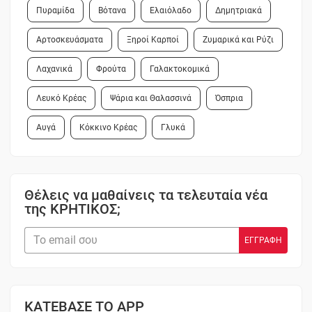
Πυραμίδα
Βότανα
Ελαιόλαδο
Δημητριακά
Αρτοσκευάσματα
Ξηροί Καρποί
Ζυμαρικά και Ρύζι
Λαχανικά
Φρούτα
Γαλακτοκομικά
Λευκό Κρέας
Ψάρια και Θαλασσινά
Όσπρια
Αυγά
Κόκκινο Κρέας
Γλυκά
Θέλεις να μαθαίνεις τα τελευταία νέα
της ΚΡΗΤΙΚΟΣ;
ΚΑΤΕΒΑΣΕ ΤΟ APP