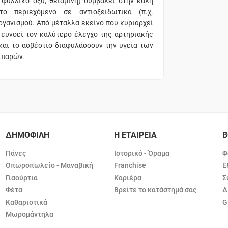
 φυλλικό οξύ, θειαμίνη) συμβάλει στην καλή
ο περιεχόμενο σε αντιοξειδωτικά (π.χ.
ργανισμού. Από μέταλλα εκείνο που κυριαρχεί
ο ευνοεί τον καλύτερο έλεγχο της αρτηριακής
και το ασβέστιο διαφυλάσσουν την υγεία των
λιπαρών.
ΔΗΜΟΦΙΛΗ
Η ΕΤΑΙΡΕΙΑ
Β
Πάνες
Ιστορικό - Όραμα
Φ
Οπωροπωλείο - Μαναβική
Franchise
Ε
Γιαούρτια
Καριέρα
Σ
Φέτα
Βρείτε το κατάστημά σας
Δ
Καθαριστικά
G
Μωρομάντηλα