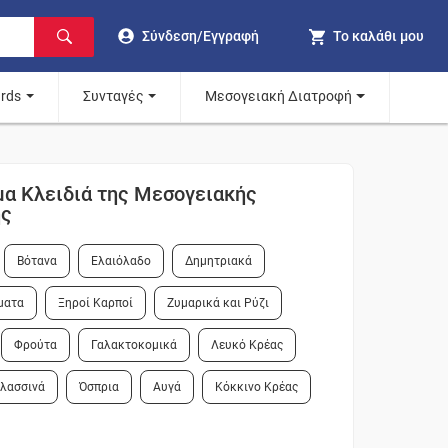
Σύνδεση/Εγγραφή
Το καλάθι μου
ards
Συνταγές
Μεσογειακή Διατροφή
μα Κλειδιά της Μεσογειακής
ής
Βότανα
Ελαιόλαδο
Δημητριακά
ματα
Ξηροί Καρποί
Ζυμαρικά και Ρύζι
Φρούτα
Γαλακτοκομικά
Λευκό Κρέας
αλασσινά
Όσπρια
Αυγά
Κόκκινο Κρέας