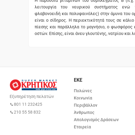
Η παρουσία βιταμινών του συμπλέγματος Β (π.χ.
λειτουργία του νευρικού συστήματος ενώ τ
φλαβονοειδή και πολυφαινόλες) στην άμυνα του ο
είναι ο σίδηρος. Η περιεκτικότητά τους σε κάλι
πίεσης και παράλληλα το μαγνήσιο, ο φωσφόρος 
οστών. Επίσης, είναι άνευ γλουτένης, νατρίου και 
ΕΚΕ
Πυλώνες
Εξυπηρέτηση πελατών
Κοινωνία
801 11 232425
Περιβάλλον
210 55 58 832
Άνθρωπος
Απολογισμός Δράσεων
Εταιρεία