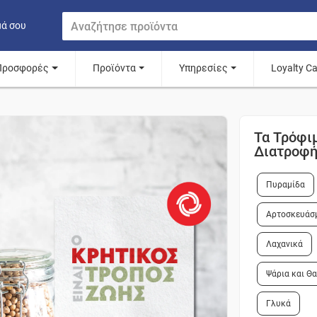
μά σου
Προσφορές
Προϊόντα
Υπηρεσίες
Loyalty C
Τα Τρόφι
Διατροφ
Πυραμίδα
Αρτοσκευάσ
Λαχανικά
Ψάρια και Θ
Γλυκά