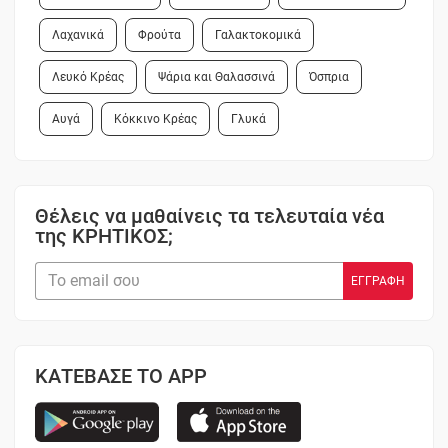
Λαχανικά
Φρούτα
Γαλακτοκομικά
Λευκό Κρέας
Ψάρια και Θαλασσινά
Όσπρια
Αυγά
Κόκκινο Κρέας
Γλυκά
Θέλεις να μαθαίνεις τα τελευταία νέα
της ΚΡΗΤΙΚΟΣ;
ΚΑΤΕΒΑΣΕ ΤΟ APP