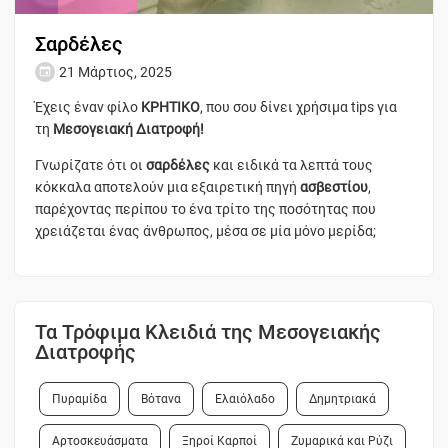
Σαρδέλες
21 Μάρτιος, 2025
Έχεις έναν φίλο
ΚΡΗΤΙΚΟ
, που σου δίνει χρήσιμα tips για
τη
Μεσογειακή Διατροφή!
Γνωρίζατε ότι οι
σαρδέλες
και ειδικά τα λεπτά τους
κόκκαλα αποτελούν μια εξαιρετική πηγή
ασβεστίου
,
παρέχοντας περίπου το ένα τρίτο της ποσότητας που
χρειάζεται ένας άνθρωπος, μέσα σε μία μόνο μερίδα;
Τα Τρόφιμα Κλειδιά της Μεσογειακής
Διατροφής
Πυραμίδα
Βότανα
Ελαιόλαδο
Δημητριακά
Αρτοσκευάσματα
Ξηροί Καρποί
Ζυμαρικά και Ρύζι