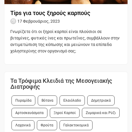
Tips για τους ξηρούς καρπούς
17 Φεβρουάριος, 2023
Γνωρίζετε ότι οι ξηροί καρποί είναι πλούσιοι σε
βιταμίνες, φυτικές ίνες και πρωτεΐνες, συμβάλλουν στην
αντιμετώπιση της κόπωσης και μειώνουν τα επίπεδα
χοληστερίνης στον οργανισμό σας;
Τα Τρόφιμα Κλειδιά της Μεσογειακής
Διατροφής
Πυραμίδα
Βότανα
Ελαιόλαδο
Δημητριακά
Αρτοσκευάσματα
Ξηροί Καρποί
Ζυμαρικά και Ρύζι
Λαχανικά
Φρούτα
Γαλακτοκομικά