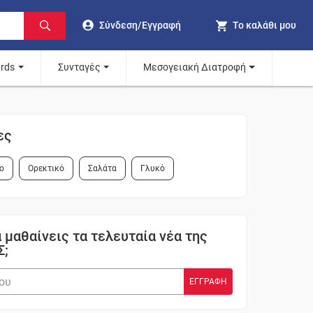
Σύνδεση/Εγγραφή
Το καλάθι μου
ards
Συνταγές
Μεσογειακή Διατροφή
ες
ο
Ορεκτικό
Σαλάτα
Γλυκό
 μαθαίνεις τα τελευταία νέα της
Σ;