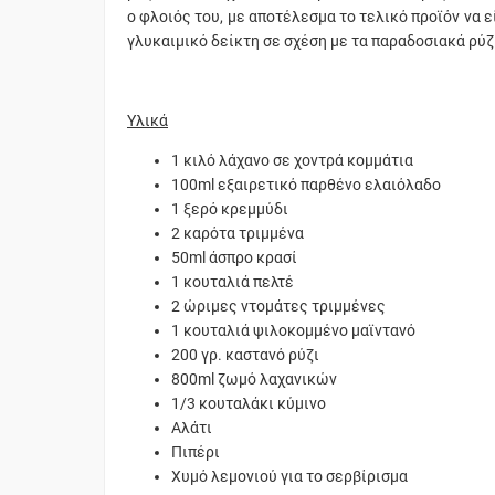
ο φλοιός του, με αποτέλεσμα το τελικό προϊόν να ε
γλυκαιμικό δείκτη σε σχέση με τα παραδοσιακά ρύζ
Υλικά
1 κιλό λάχανο σε χοντρά κομμάτια
100ml εξαιρετικό παρθένο ελαιόλαδο
1 ξερό κρεμμύδι
2 καρότα τριμμένα
50ml άσπρο κρασί
1 κουταλιά πελτέ
2 ώριμες ντομάτες τριμμένες
1 κουταλιά ψιλοκομμένο μαϊντανό
200 γρ. καστανό ρύζι
800ml ζωμό λαχανικών
1/3 κουταλάκι κύμινο
Αλάτι
Πιπέρι
Χυμό λεμονιού για το σερβίρισμα