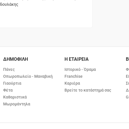
οδουλάκης
ΔΗΜΟΦΙΛΗ
Η ΕΤΑΙΡΕΙΑ
Β
Πάνες
Ιστορικό - Όραμα
Φ
Οπωροπωλείο - Μαναβική
Franchise
Ε
Γιαούρτια
Καριέρα
Σ
Φέτα
Βρείτε το κατάστημά σας
Δ
Καθαριστικά
G
Μωρομάντηλα