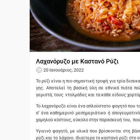
Λαχανόρυζο με Kαστανό Ρύζι
20 Ιανουάριος, 2022
Το ρύζι είναι η πιο σημαντική τροφή για τρία δισε
γης. Αποτελεί τη βασική ύλη σε εθνικά πιάτα π
γεμιστά, τους ντολμάδες και τα κάθε είδους χορτ
Το λαχανόρυζο είναι ένα απλούστατο φαγητό που τ
σ’ ένα καθημερινό μεσημεριάτικο ή απογευματινό
χαμηλού κόστους, εύκολο στην παρασκευή του, που 
Υγιεινό φαγητό, με υλικά που βρίσκονται στη βά
ρύζι και το λάχανο. Ιδιαίτερα το καστανό ρύζι στο