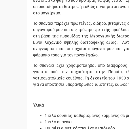
ένα σπιτικό φαγητό που προτιμάς να φας ζεστό. 
σε οποιαδήποτε διατροφή καθώς είναι μια οικονομ
στο μαγείρεμα.
Το σπανάκι παρέχει πρωτεΐνες, σίδηρο, βιταμίνες 
οργανισμού μας και ως τρόφιμο φυτικής προέλευση
στη βάση της πυραμίδας της Μεσογειακής διατρο
Είναι λαχανικό υψηλής διατροφικής αξίας. Αυτ
αναγνωρίσει και οι αρχαίοι πρόγονοι μας και γι
φάρμακο τους για τον πονοκέφαλο.
Το σπανάκι έχει χρησιμοποιηθεί από διάφορους 
γνωστό από την αρχαιότητα στην Περσία, ι
νοτιοανατολικές κουζίνες. Τη δεκαετία του 1930 ο
για να αποκτήσει υπεράνθρωπες ιδιότητες, έδωσε 
Υλικά
1 κιλό σουπιές καθαρισμένες κομμένες σε μ
1 κιλό σπανάκι
100ml εξαιρετικό παρθένο ελαιόλαδο