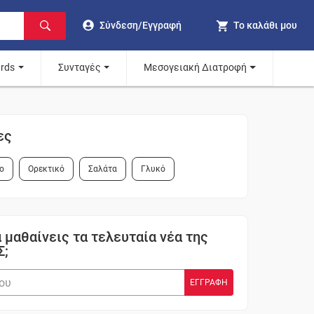
Σύνδεση/Εγγραφή
Το καλάθι μου
ards
Συνταγές
Μεσογειακή Διατροφή
ες
ο
Ορεκτικό
Σαλάτα
Γλυκό
 μαθαίνεις τα τελευταία νέα της
Σ;