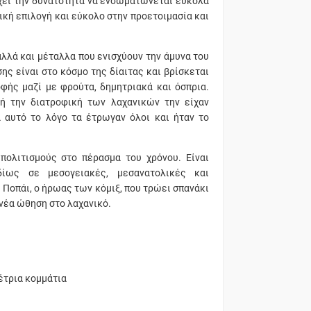
Έχει την δυνατότητα να ενσωματώνεται εύκολα
ική επιλογή και εύκολο στην προετοιμασία και
αλλά και μέταλλα που ενισχύουν την άμυνα του
ς είναι στο κόσμο της δίαιτας και βρίσκεται
φής μαζί με φρούτα, δημητριακά και όσπρια.
ή την διατροφική των λαχανικών την είχαν
α αυτό το λόγο τα έτρωγαν όλοι και ήταν το
πολιτισμούς στο πέρασμα του χρόνου. Είναι
δίως σε μεσογειακές, μεσανατολικές και
 Ποπάι, ο ήρωας των κόμιξ, που τρώει σπανάκι
νέα ώθηση στο λαχανικό.
έτρια κομμάτια