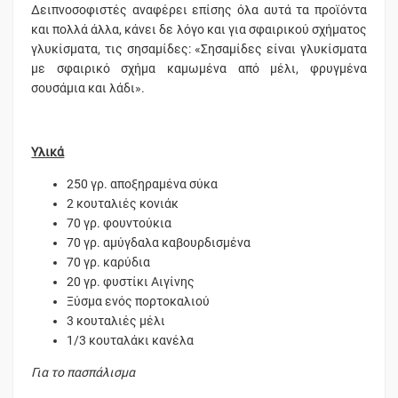
Δειπνοσοφιστές αναφέρει επίσης όλα αυτά τα προϊόντα
και πολλά άλλα, κάνει δε λόγο και για σφαιρικού σχήματος
γλυκίσματα, τις σησαμίδες: «Σησαμίδες είναι γλυκίσματα
με σφαιρικό σχήμα καμωμένα από μέλι, φρυγμένα
σουσάμια και λάδι».
Υλικά
250 γρ. αποξηραμένα σύκα
2 κουταλιές κονιάκ
70 γρ. φουντούκια
70 γρ. αμύγδαλα καβουρδισμένα
70 γρ. καρύδια
20 γρ. φυστίκι Αιγίνης
Ξύσμα ενός πορτοκαλιού
3 κουταλιές μέλι
1/3 κουταλάκι κανέλα
Για το πασπάλισμα