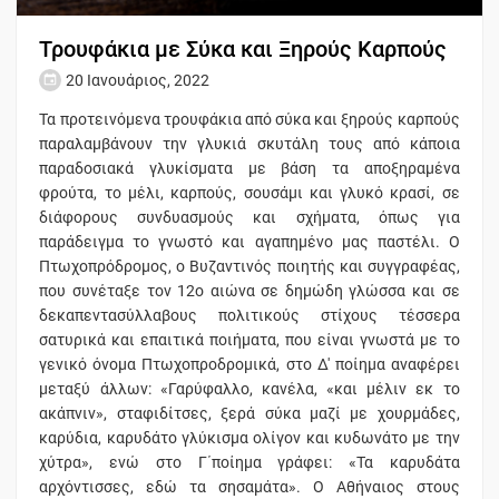
Τρουφάκια με Σύκα και Ξηρούς Καρπούς
20 Ιανουάριος, 2022
Τα προτεινόμενα τρουφάκια από σύκα και ξηρούς καρπούς
παραλαμβάνουν την γλυκιά σκυτάλη τους από κάποια
παραδοσιακά γλυκίσματα με βάση τα αποξηραμένα
φρούτα, το μέλι, καρπούς, σουσάμι και γλυκό κρασί, σε
διάφορους συνδυασμούς και σχήματα, όπως για
παράδειγμα το γνωστό και αγαπημένο μας παστέλι. Ο
Πτωχοπρόδρομος, ο Βυζαντινός ποιητής και συγγραφέας,
που συνέταξε τον 12ο αιώνα σε δημώδη γλώσσα και σε
δεκαπεντασύλλαβους πολιτικούς στίχους τέσσερα
σατυρικά και επαιτικά ποιήματα, που είναι γνωστά με το
γενικό όνομα Πτωχοπροδρομικά, στο Δ' ποίημα αναφέρει
μεταξύ άλλων: «Γαρύφαλλο, κανέλα, «και μέλιν εκ το
ακάπνιν», σταφιδίτσες, ξερά σύκα μαζί με χουρμάδες,
καρύδια, καρυδάτο γλύκισμα ολίγον και κυδωνάτο με την
χύτρα», ενώ στο Γ΄ποίημα γράφει: «Τα καρυδάτα
αρχόντισσες, εδώ τα σησαμάτα». Ο Αθήναιος στους