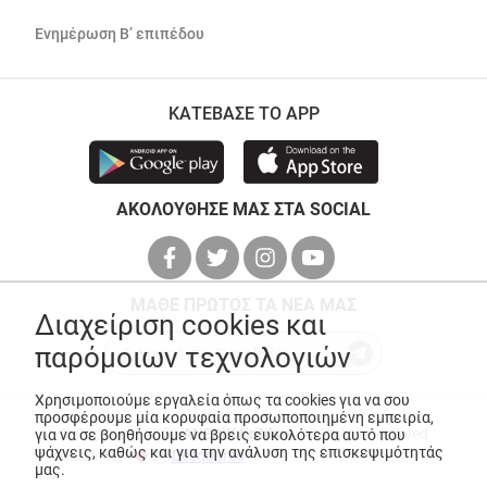
Ενημέρωση Β’ επιπέδου
ΚΑΤΕΒΑΣΕ ΤΟ APP
ΑΚΟΛΟΥΘΗΣΕ ΜΑΣ ΣΤΑ SOCIAL
ΜΑΘΕ ΠΡΩΤΟΣ ΤΑ ΝΕΑ ΜΑΣ
Διαχείριση cookies και
παρόμοιων τεχνολογιών
Χρησιμοποιούμε εργαλεία όπως τα cookies για να σου
προσφέρουμε μία κορυφαία προσωποποιημένη εμπειρία,
© Copyright 2026
ANEDIK Kritikos
. All Rights Reserved
για να σε βοηθήσουμε να βρεις ευκολότερα αυτό που
ψάχνεις, καθώς και για την ανάλυση της επισκεψιμότητάς
Made with
by
Desquared
μας.