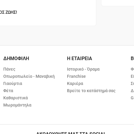
ΠΟΣ ΖΩΗΣ!
ΔΗΜΟΦΙΛΗ
Η ΕΤΑΙΡΕΙΑ
Β
Πάνες
Ιστορικό - Όραμα
Φ
Οπωροπωλείο - Μαναβική
Franchise
Ε
Γιαούρτια
Καριέρα
Σ
Φέτα
Βρείτε το κατάστημά σας
Δ
Καθαριστικά
G
Μωρομάντηλα