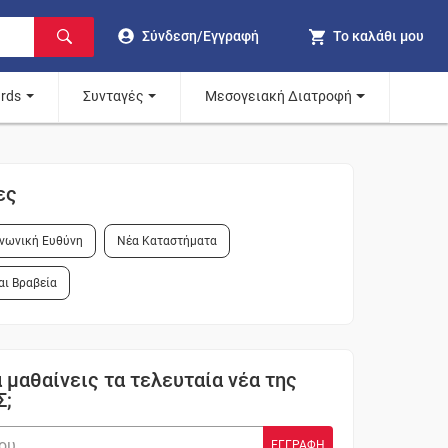
Σύνδεση/Εγγραφή
Το καλάθι μου
ards
Συνταγές
Μεσογειακή Διατροφή
ες
ινωνική Ευθύνη
Νέα Καταστήματα
αι Βραβεία
 μαθαίνεις τα τελευταία νέα της
Σ;