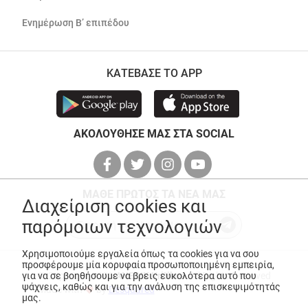
Ενημέρωση Β’ επιπέδου
ΚΑΤΕΒΑΣΕ ΤΟ APP
ΑΚΟΛΟΥΘΗΣΕ ΜΑΣ ΣΤΑ SOCIAL
ΜΑΘΕ ΠΡΩΤΟΣ ΤΑ ΝΕΑ ΜΑΣ
Διαχείριση cookies και
παρόμοιων τεχνολογιών
Χρησιμοποιούμε εργαλεία όπως τα cookies για να σου
προσφέρουμε μία κορυφαία προσωποποιημένη εμπειρία,
© Copyright 2026
ANEDIK Kritikos
. All Rights Reserved
για να σε βοηθήσουμε να βρεις ευκολότερα αυτό που
ψάχνεις, καθώς και για την ανάλυση της επισκεψιμότητάς
Made with
by
Desquared
μας.