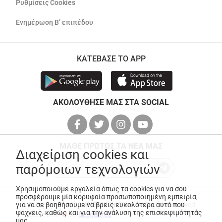
Ρυθμίσεις Cookies
Ενημέρωση Β’ επιπέδου
ΚΑΤΕΒΑΣΕ ΤΟ APP
ΑΚΟΛΟΥΘΗΣΕ ΜΑΣ ΣΤΑ SOCIAL
ΜΑΘΕ ΠΡΩΤΟΣ ΤΑ ΝΕΑ ΜΑΣ
Διαχείριση cookies και
παρόμοιων τεχνολογιών
Χρησιμοποιούμε εργαλεία όπως τα cookies για να σου
προσφέρουμε μία κορυφαία προσωποποιημένη εμπειρία,
© Copyright 2026
ANEDIK Kritikos
. All Rights Reserved
για να σε βοηθήσουμε να βρεις ευκολότερα αυτό που
ψάχνεις, καθώς και για την ανάλυση της επισκεψιμότητάς
Made with
by
Desquared
μας.