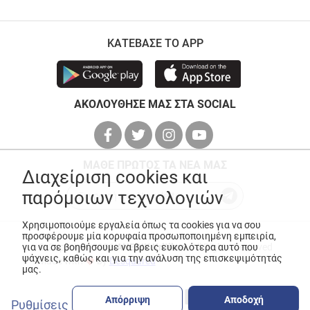
ΚΑΤΕΒΑΣΕ ΤΟ APP
ΑΚΟΛΟΥΘΗΣΕ ΜΑΣ ΣΤΑ SOCIAL
ΜΑΘΕ ΠΡΩΤΟΣ ΤΑ ΝΕΑ ΜΑΣ
Διαχείριση cookies και
παρόμοιων τεχνολογιών
Χρησιμοποιούμε εργαλεία όπως τα cookies για να σου
προσφέρουμε μία κορυφαία προσωποποιημένη εμπειρία,
© Copyright 2026
ANEDIK Kritikos
. All Rights Reserved
για να σε βοηθήσουμε να βρεις ευκολότερα αυτό που
ψάχνεις, καθώς και για την ανάλυση της επισκεψιμότητάς
Made with
by
Desquared
μας.
Απόρριψη
Αποδοχή
Ρυθμίσεις