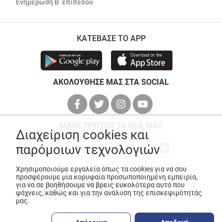
Ενημέρωση Β’ επιπέδου
ΚΑΤΕΒΑΣΕ ΤΟ APP
ΑΚΟΛΟΥΘΗΣΕ ΜΑΣ ΣΤΑ SOCIAL
ΜΑΘΕ ΠΡΩΤΟΣ ΤΑ ΝΕΑ ΜΑΣ
Διαχείριση cookies και
παρόμοιων τεχνολογιών
Χρησιμοποιούμε εργαλεία όπως τα cookies για να σου
προσφέρουμε μία κορυφαία προσωποποιημένη εμπειρία,
© Copyright 2026
ANEDIK Kritikos
. All Rights Reserved
για να σε βοηθήσουμε να βρεις ευκολότερα αυτό που
ψάχνεις, καθώς και για την ανάλυση της επισκεψιμότητάς
Made with
by
Desquared
μας.