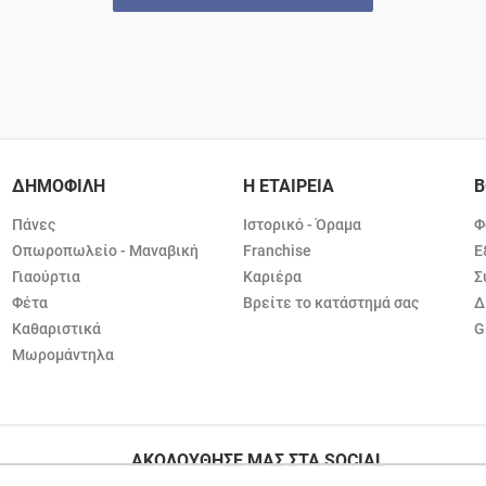
ΔΗΜΟΦΙΛΗ
Η ΕΤΑΙΡΕΙΑ
Β
Πάνες
Ιστορικό - Όραμα
Φ
Οπωροπωλείο - Μαναβική
Franchise
Ε
Γιαούρτια
Καριέρα
Σ
Φέτα
Βρείτε το κατάστημά σας
Δ
Καθαριστικά
G
Μωρομάντηλα
ΑΚΟΛΟΥΘΗΣΕ ΜΑΣ ΣΤΑ SOCIAL