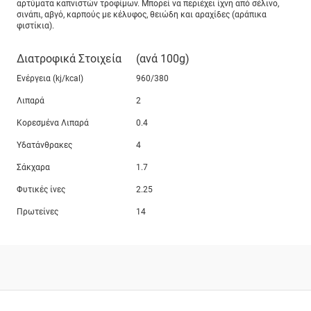
αρτύματα καπνιστών τροφίμων. Μπορεί να περιέχει ίχνη από σέλινο,
σινάπι, αβγό, καρπούς με κέλυφος, θειώδη και αραχίδες (αράπικα
φιστίκια).
Διατροφικά Στοιχεία
(ανά 100g)
Ενέργεια (kj/kcal)
960/380
Λιπαρά
2
Κορεσμένα Λιπαρά
0.4
Υδατάνθρακες
4
Σάκχαρα
1.7
Φυτικές ίνες
2.25
Πρωτείνες
14