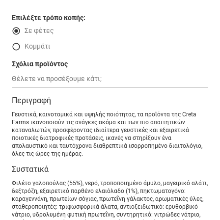
Επιλέξτε τρόπο κοπής:
Σε φέτες
Κομμάτι
Σχόλια προϊόντος
Περιγραφή
Γευστικά, καινοτομικά και υψηλής ποιότητας, τα προϊόντα της Creta
Farms ικανοποιούν τις ανάγκες ακόμα και των πιο απαιτητικών
καταναλωτών, προσφέροντας ιδιαίτερα γευστικές και εξαιρετικά
ποιοτικές διατροφικές προτάσεις, ικανές να στηρίξουν ένα
απολαυστικό και ταυτόχρονα διαθρεπτικά ισορροπημένο διαιτολόγιο,
όλες τις ώρες της ημέρας.
Συστατικά
Φιλέτο γαλοπούλας (55%), νερό, τροποποιημένο άμυλο, μαγειρικό αλάτι,
δεξτρόζη, εξαιρετικό παρθένο ελαιόλαδο (1%), πηκτωματογόνο:
καραγεννάνη, πρωτείων σόγιας, πρωτεΐνη γάλακτος, αρωματικές ύλες,
σταθεροποιητές: τριφωσφορικά άλατα, αντιοξειδωτικό: ερυθορβικό
νάτριο, υδρολυμένη φυτική πρωτεΐνη, συντηρητικό: νιτρώδες νάτριο,