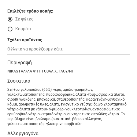
Επιλέξτε τρόπο κοπής:
Σε φέτες
Κομμάτι
Σχόλια προϊόντος
Περιγραφή
NIKAS ΓΑΛ/ΛΑ ΨΗΤΗ ΟΒΑΛ Χ. ΓΛΟΥ/ΝΗ
Συστατικά
Στήθος γαλοπούλας (65%), νερό, άμυλο γεωμήλων,
γαλακτωματοποιητής: πυροφωσφορικά άλατα -τριφωσφορικά άλατα,
σιρόπι γλυκόζης, μπαχαρικά, σταθεροποιητής: καραγενάνη-ξανθανικό
κόμμι, αρωματικές ύλες, αλάτι, ενισχυτικό γεύσης: όξινο γλουταμινικό
νάτριο-άλατα με νάτριο- 5-ριβοζο- νουκλεοτιδίων, αντιοξειδωτικό:
ερυθορβικό νάτριο-κιτρικό νάτριο, συντηρητικό: νιτρώδες νάτριο. Το
περίβλημα είναι βρώσιμο (συστατικά: βόειο καλλαγόνο,
γαλακτωματοποιητής: γλυκερίνη-σορβιτόλη
Αλλεργιογόνα