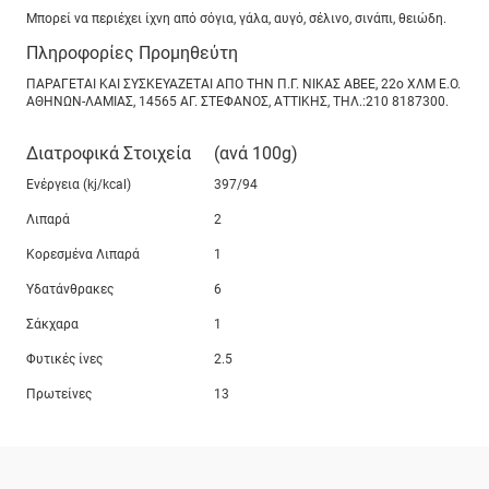
Μπορεί να περιέχει ίχνη από σόγια, γάλα, αυγό, σέλινο, σινάπι, θειώδη.
Πληροφορίες Προμηθεύτη
ΠΑΡΑΓΕΤΑΙ ΚΑΙ ΣΥΣΚΕΥΑΖΕΤΑΙ ΑΠΟ ΤΗΝ Π.Γ. ΝΙΚΑΣ ΑΒΕΕ, 22ο ΧΛΜ Ε.Ο.
ΑΘΗΝΩΝ-ΛΑΜΙΑΣ, 14565 ΑΓ. ΣΤΕΦΑΝΟΣ, ΑΤΤΙΚΗΣ, ΤΗΛ.:210 8187300.
Διατροφικά Στοιχεία
(ανά 100g)
Ενέργεια (kj/kcal)
397/94
Λιπαρά
2
Κορεσμένα Λιπαρά
1
Υδατάνθρακες
6
Σάκχαρα
1
Φυτικές ίνες
2.5
Πρωτείνες
13