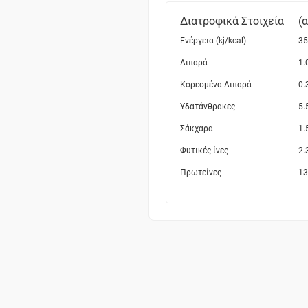
Διατροφικά Στοιχεία
(
Ενέργεια (kj/kcal)
35
Λιπαρά
1.
Κορεσμένα Λιπαρά
0.
Υδατάνθρακες
5.
Σάκχαρα
1.
Φυτικές ίνες
2.
Πρωτείνες
13