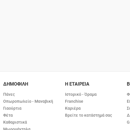
ΔΗΜΟΦΙΛΗ
Η ΕΤΑΙΡΕΙΑ
Β
Πάνες
Ιστορικό - Όραμα
Φ
Οπωροπωλείο - Μαναβική
Franchise
Ε
Γιαούρτια
Καριέρα
Σ
Φέτα
Βρείτε το κατάστημά σας
Δ
Καθαριστικά
G
Μωρομάντηλα