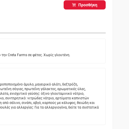
Προσθήκη
την Creta Farms σε φέτες. Χωρίς γλουτένη.
τροποποιημένο άμυλο, μαγειρικό αλάτι, δεξτρόζη,
ωτεΐνη σόγιας, πρωτεΐνη γάλακτος, αρωματικές ύλες,
ατα, ενισχυτικό γεύσης: όξινο γλουταμινικό νάτριο,
ιο, συντηρητικό: νιτρώδες νάτριο, αρτύματα καπνιστών
η από σέλινο, σινάπι, αβγό, καρπούς με κέλυφος, θειώδη και
ουλές για αλλεργίες: Για τα αλλεργιογόνα, δείτε τα συστατικά