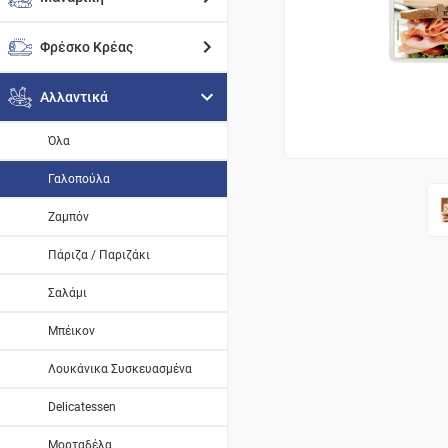
Φρέσκο Κρέας
Αλλαντικά
Όλα
Γαλοπούλα
Ζαμπόν
Πάριζα / Παριζάκι
Σαλάμι
Μπέικον
Λουκάνικα Συσκευασμένα
Delicatessen
Μορταδέλα