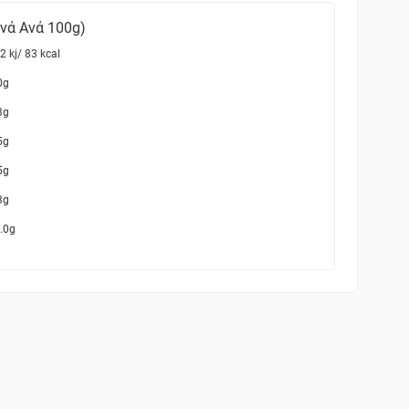
ανά Ανά 100g)
2 kj/ 83 kcal
0g
3g
5g
5g
3g
.0g