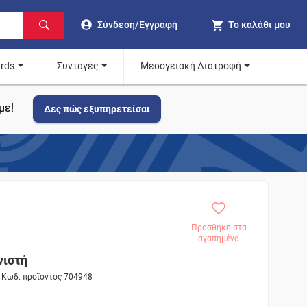
Σύνδεση/Εγγραφή
Το καλάθι μου
ards
Συνταγές
Μεσογειακή Διατροφή
με!
Δες πώς εξυπηρετείσαι
Προσθήκη στα
αγαπημένα
νιστή
- Κωδ. προϊόντος 704948