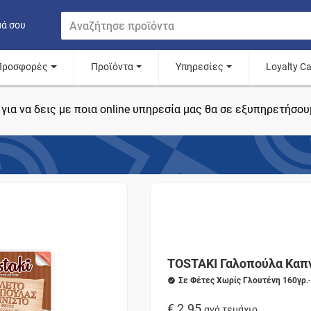
μά σου
Προσφορές
Προϊόντα
Υπηρεσίες
Loyalty C
για να δεις με ποια online υπηρεσία μας θα σε εξυπηρετήσου
TOSTAKI Γαλοπούλα Καπ
Σε Φέτες Χωρίς Γλουτένη 160γρ.
€ 2.95
ανά τεμάχιο