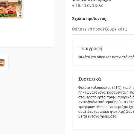
€ 18.43
ανά κιλό
Σχόλια προϊόντος
Περιγραφή
Φιλέτο γαλοπούλας καπνιστό από 
Συστατικά
Φιλέτο γαλοπούλας (51%), νερό, 
πηκτωματογόνο: καραγεννάνη, πρ
σταθεροποιητές: τριφωσφορικά άλ
αντιοξειδωτικό: ερυθορβικό νάτρ
τροφίμων. Μπορεί να περιέχει ίχν
αραχίδες (αράπικα φιστίκια).Συμβ
με τα έντονα γράμματα.