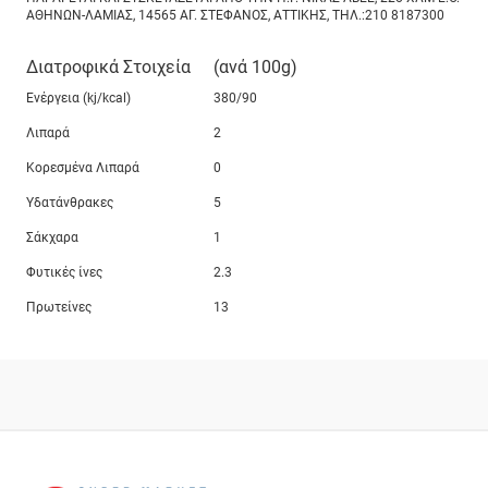
ΑΘΗΝΩΝ-ΛΑΜΙΑΣ, 14565 ΑΓ. ΣΤΕΦΑΝΟΣ, ΑΤΤΙΚΗΣ, ΤΗΛ.:210 8187300
Διατροφικά Στοιχεία
(ανά 100g)
Ενέργεια (kj/kcal)
380/90
Λιπαρά
2
Κορεσμένα Λιπαρά
0
Υδατάνθρακες
5
Σάκχαρα
1
Φυτικές ίνες
2.3
Πρωτείνες
13