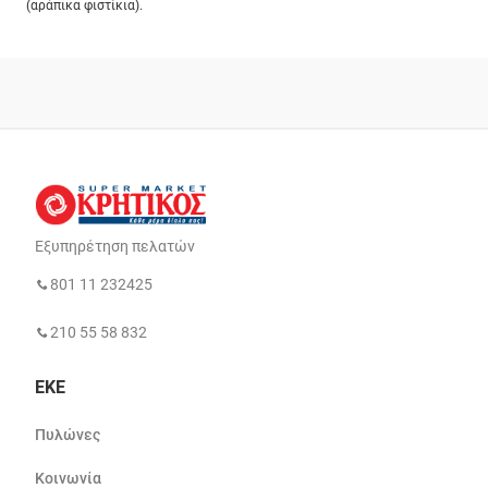
(αράπικα φιστίκια).
Εξυπηρέτηση πελατών
801 11 232425
210 55 58 832
ΕΚΕ
Πυλώνες
Κοινωνία