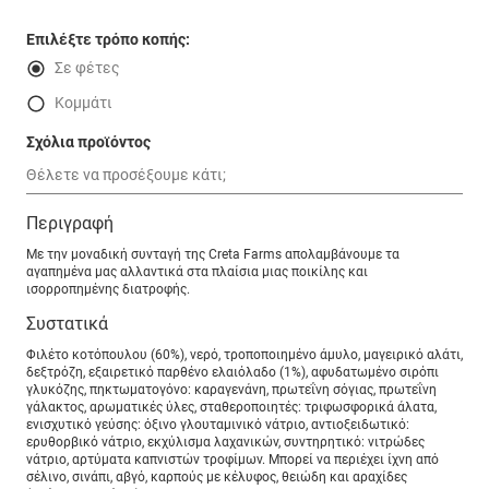
Επιλέξτε τρόπο κοπής:
Σε φέτες
Κομμάτι
Σχόλια προϊόντος
Περιγραφή
Με την μοναδική συνταγή της Creta Farms απολαμβάνουμε τα
αγαπημένα μας αλλαντικά στα πλαίσια μιας ποικίλης και
ισορροπημένης διατροφής.
Συστατικά
Φιλέτο κοτόπουλου (60%), νερό, τροποποιημένο άμυλο, μαγειρικό αλάτι,
δεξτρόζη, εξαιρετικό παρθένο ελαιόλαδο (1%), αφυδατωμένο σιρόπι
γλυκόζης, πηκτωματογόνο: καραγενάνη, πρωτεΐνη σόγιας, πρωτεΐνη
γάλακτος, αρωματικές ύλες, σταθεροποιητές: τριφωσφορικά άλατα,
ενισχυτικό γεύσης: όξινο γλουταμινικό νάτριο, αντιοξειδωτικό:
ερυθορβικό νάτριο, εκχύλισμα λαχανικών, συντηρητικό: νιτρώδες
νάτριο, αρτύματα καπνιστών τροφίμων. Μπορεί να περιέχει ίχνη από
σέλινο, σινάπι, αβγό, καρπούς με κέλυφος, θειώδη και αραχίδες