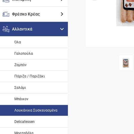
Φρέσκο Κρέας
Αλλαντικά
Όλα
Γαλοπούλα
Ζαμπόν
Πάριζα / Παριζάκι
Σαλάμι
Μπέικον
Λουκάνικα Συσκευασμένα
Delicatessen
Μορταδέλα