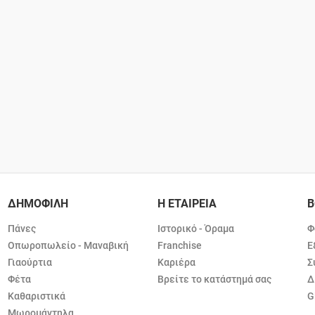
ΔΗΜΟΦΙΛΗ
Η ΕΤΑΙΡΕΙΑ
Β
Πάνες
Ιστορικό - Όραμα
Φ
Οπωροπωλείο - Μαναβική
Franchise
Ε
Γιαούρτια
Καριέρα
Σ
Φέτα
Βρείτε το κατάστημά σας
Δ
Καθαριστικά
G
Μωρομάντηλα