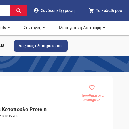
Σύνδεση/Εγγραφή
Το καλάθι μου
ards
Συνταγές
Μεσογειακή Διατροφή
με!
Δες πώς εξυπηρετείσαι
Προσθήκη στα
αγαπημένα
Κοτόπουλο Protein
ος 81019708