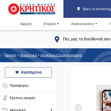
Βρες το κατάστη
Αρχική
Εταιρία
Ανακοινώσεις
Πες μας τη διεύθυνσή σου 
Αρχική
>
Αλλαντικά
>
Λουκάνικα Συσκευασμένα
Αγαπημένα
Προσφορές
Έξυπνες αγορές
Μαναβική