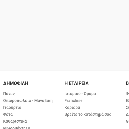
ΔΗΜΟΦΙΛΗ
Η ΕΤΑΙΡΕΙΑ
Β
Πάνες
Ιστορικό - Όραμα
Φ
Οπωροπωλείο - Μαναβική
Franchise
Ε
Γιαούρτια
Καριέρα
Σ
Φέτα
Βρείτε το κατάστημά σας
Δ
Καθαριστικά
G
Μωρομάντηλα