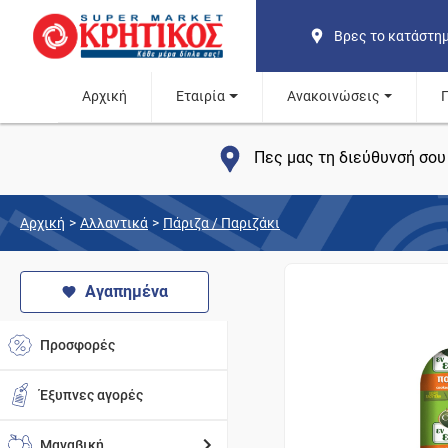
Βρες το κατάστη
Αρχική
Εταιρία
Ανακοινώσεις
Πες μας τη διεύθυνσή σου 
Αρχική
>
Αλλαντικά
>
Πάριζα / Παριζάκι
Αγαπημένα
Προσφορές
Έξυπνες αγορές
Μαναβική