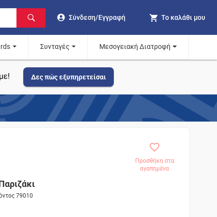
Σύνδεση/Εγγραφή
Το καλάθι μου
ards
Συνταγές
Μεσογειακή Διατροφή
με!
Δες πώς εξυπηρετείσαι
Προσθήκη στα
αγαπημένα
Παριζάκι
ϊόντος 79010