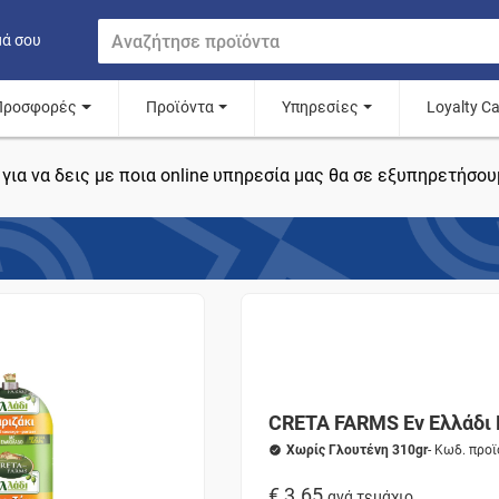
μά σου
Προσφορές
Προϊόντα
Υπηρεσίες
Loyalty C
για να δεις με ποια online υπηρεσία μας θα σε εξυπηρετήσου
CRETA FARMS Εν Ελλάδι 
Χωρίς Γλουτένη 310gr
- Κωδ. προ
€ 3.65
ανά τεμάχιο