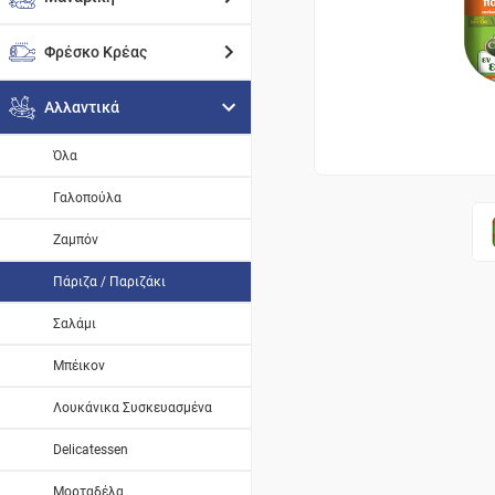
Φρέσκο Κρέας
Αλλαντικά
Όλα
Γαλοπούλα
Ζαμπόν
Πάριζα / Παριζάκι
Σαλάμι
Μπέικον
Λουκάνικα Συσκευασμένα
Delicatessen
Μορταδέλα