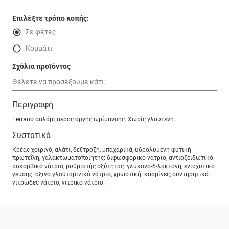
Επιλέξτε τρόπο κοπής:
Σε φέτες
Κομμάτι
Σχόλια προϊόντος
Περιγραφή
Ferrano σαλάμι αέρος αργής ωρίμανσης. Χωρίς γλουτένη.
Συστατικά
Κρέας χοιρινό, αλάτι, δεξτρόζη, μπαχαρικά, υδρολυμένη φυτική
πρωτεΐνη, γαλακτωματοποιητής: διφωσφορικό νάτριο, αντιοξειδωτικό:
ασκορβικό νάτριο, ρυθμιστής οξύτητας: γλυκονο-δ-λακτόνη, ενισχυτικό
γεύσης: όξινο γλουταμινικό νάτριο, χρωστική: καρμίνες, συντηρητικά:
νιτρώδες νάτριο, νιτρικό νάτριο.