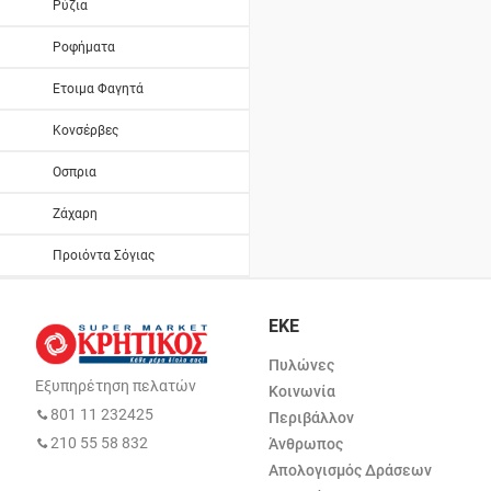
Ρύζια
Ροφήματα
Ετοιμα Φαγητά
Κονσέρβες
Οσπρια
Ζάχαρη
Προιόντα Σόγιας
ΕΚΕ
Πυλώνες
Εξυπηρέτηση πελατών
Κοινωνία
801 11 232425
Περιβάλλον
210 55 58 832
Άνθρωπος
Απολογισμός Δράσεων