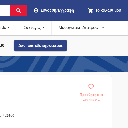
Σύνδεση/Εγγραφή
Το καλάθι μου
ards
Συνταγές
Μεσογειακή Διατροφή
με!
Δες πώς εξυπηρετείσαι
Προσθήκη στα
αγαπημένα
ος 752460