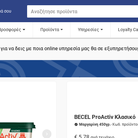
μά σου
Προσφορές
Προϊόντα
Υπηρεσίες
Loyalty C
για να δεις με ποια online υπηρεσία μας θα σε εξυπηρετήσου
BECEL ProΑctiv Κλασικό
Μαργαρίνη 450γρ.
- Κωδ. προϊόντ
€ 5.78
ανά τεμάχιο