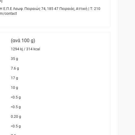
η
.Π.Ε Λεωφ. Πειραιώς 74, 185 47 Πειραιάς, Αττική | T: 210
om/contact
(ανά 100 g)
1294 kj / 314 kcal
35 g
7.6 g
17 g
10 g
<0.5 g
<0.5 g
0.20 g
<0.5 g