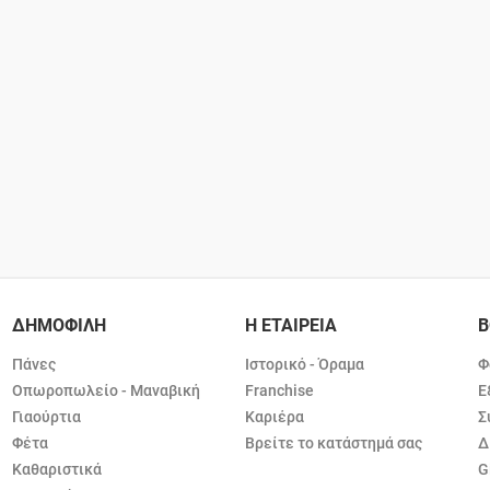
ΔΗΜΟΦΙΛΗ
Η ΕΤΑΙΡΕΙΑ
Β
Πάνες
Ιστορικό - Όραμα
Φ
Οπωροπωλείο - Μαναβική
Franchise
Ε
Γιαούρτια
Καριέρα
Σ
Φέτα
Βρείτε το κατάστημά σας
Δ
Καθαριστικά
G