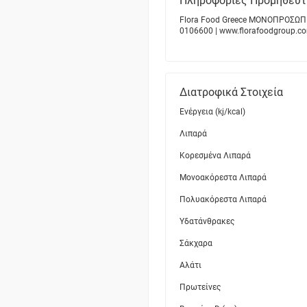
Πληροφορίες Προμηθεύτ
Flora Food Greece ΜΟΝΟΠΡOΣΩΠΗ Ε
0106600 | www.florafoodgroup.c
Διατροφικά Στοιχεία
Ενέργεια (kj/kcal)
Λιπαρά
Κορεσμένα Λιπαρά
Μονοακόρεστα Λιπαρά
Πολυακόρεστα Λιπαρά
Υδατάνθρακες
Σάκχαρα
Αλάτι
Πρωτείνες