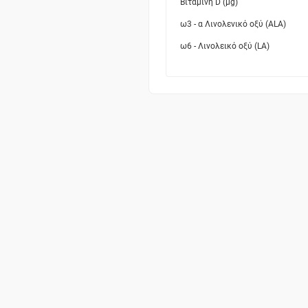
Βιταμίνη D (μg)
ω3 - α Λινολενικό οξύ (ALA)
ω6 - Λινολεικό οξύ (LA)