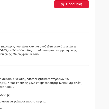
Προσθήκη
όν επάλειψης που είναι κλινικά αποδεδειγμένο ότι μειώνει
-10%, σε 2-3 εβδομάδες στα πλαίσια μιας ισορροπημένης
που ζωής. Χωρίς φοινικέλαιο
 ηλιέλαιο, λινέλαιο), εστέρες φυτικών στερολών 9%
,4%), λίπος καρύδας, γαλακτωματοποιητής (λεκιθίνη), αλάτι,
νες Α και D
ευσης
ο άνοιγμα φυλάσσεται στο ψυγείο.