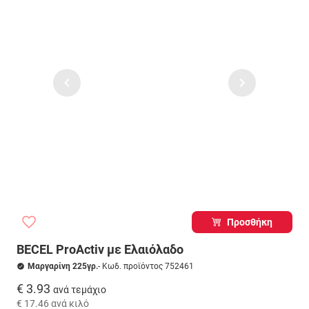
Προσθήκη
BECEL ProActiv με Ελαιόλαδο
Μαργαρίνη 225γρ.
- Κωδ. προϊόντος 752461
€ 3.93
ανά τεμάχιο
€ 17.46
ανά κιλό