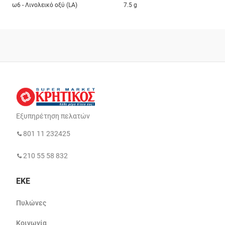
ω6 - Λινολεικό οξύ (LA)
7.5 g
Εξυπηρέτηση πελατών
801 11 232425
210 55 58 832
ΕΚΕ
Πυλώνες
Κοινωνία