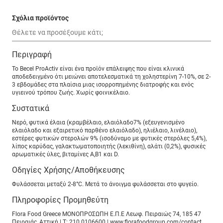
Σχόλια προϊόντος
Περιγραφή
Το Becel ProActiv είναι ένα προϊόν επάλειψης που είναι κλινικά
αποδεδειγμένο ότι μειώνει αποτελεσματικά τη χοληστερίνη 7-10%, σε 2-
3 εβδομάδες στα πλαίσια μιας ισορροπημένης διατροφής και ενός
υγιεινού τρόπου ζωής. Χωρίς φοινικέλαιο.
Συστατικά
Νερό, φυτικά έλαια (κραμβέλαιο, ελαιόλαδο7% (εξευγενισμένο
ελαιόλαδο και εξαιρετικό παρθένο ελαιόλαδο), ηλιέλαιο, λινέλαιο),
εστέρες φυτικών στερολών 9% (ισοδύναμο με φυτικές στερόλες 5,4%),
λίπος καρύδας, γαλακτωματοποιητής (λεκιθίνη), αλάτι (0,2%), φυσικές
αρωματικές ύλες, βιταμίνες Α,Β1 και D.
Οδηγίες Χρήσης/Αποθήκευσης
Φυλάσσεται μεταξύ 2-8°C. Μετά το άνοιγμα φυλάσσεται στο ψυγείο.
Πληροφορίες Προμηθεύτη
Flora Food Greece ΜΟΝΟΠΡOΣΩΠΗ Ε.Π.Ε Λεωφ. Πειραιώς 74, 185 47
Πειραιάς, Αττική | T: 210 0106600 | www.florafoodgroup.com/contact