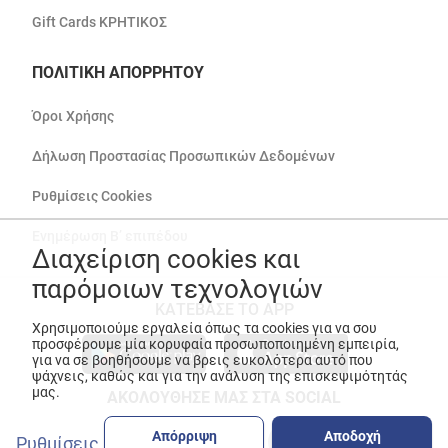
Gift Cards ΚΡΗΤΙΚΟΣ
ΠΟΛΙΤΙΚΗ ΑΠΟΡΡΗΤΟΥ
Όροι Χρήσης
Δήλωση Προστασίας Προσωπικών Δεδομένων
Ρυθμίσεις Cookies
Ενημέρωση Β’ επιπέδου
Διαχείριση cookies και
παρόμοιων τεχνολογιών
ΚΑΤΕΒΑΣΕ ΤΟ APP
Χρησιμοποιούμε εργαλεία όπως τα cookies για να σου
προσφέρουμε μία κορυφαία προσωποποιημένη εμπειρία,
για να σε βοηθήσουμε να βρεις ευκολότερα αυτό που
ψάχνεις, καθώς και για την ανάλυση της επισκεψιμότητάς
μας.
ΑΚΟΛΟΥΘΗΣΕ ΜΑΣ ΣΤΑ SOCIAL
Απόρριψη
Αποδοχή
Ρυθμίσεις