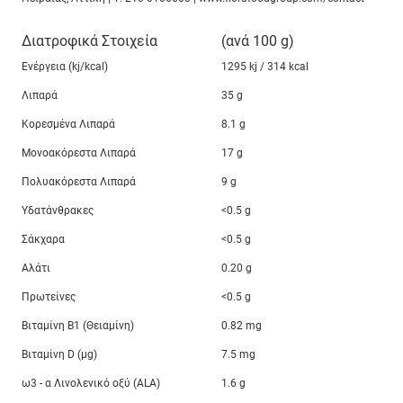
Διατροφικά Στοιχεία
(ανά 100 g)
Ενέργεια (kj/kcal)
1295 kj / 314 kcal
Λιπαρά
35 g
Κορεσμένα Λιπαρά
8.1 g
Μονοακόρεστα Λιπαρά
17 g
Πολυακόρεστα Λιπαρά
9 g
Υδατάνθρακες
<0.5 g
Σάκχαρα
<0.5 g
Αλάτι
0.20 g
Πρωτείνες
<0.5 g
Βιταμίνη B1 (Θειαμίνη)
0.82 mg
Βιταμίνη D (μg)
7.5 mg
ω3 - α Λινολενικό οξύ (ALA)
1.6 g